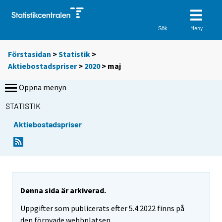
Meny
Sök
Förstasidan
>
Statistik
>
Aktiebostadspriser
>
2020
>
maj
Öppna menyn
STATISTIK
Aktiebostadspriser
Denna sida är arkiverad.
Uppgifter som publicerats efter 5.4.2022 finns på
den förnyade webbplatsen.