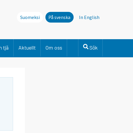
Suomeksi
På svenska
In English
 tjä
Aktuellt
Om oss
Sök