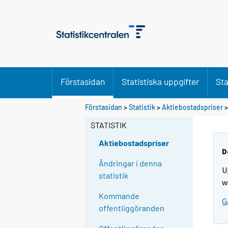
Förstasidan
Statistiska uppgifter
Sta
Förstasidan
>
Statistik
>
Aktiebostadspriser
STATISTIK
Aktiebostadspriser
D
Ändringar i denna
U
statistik
w
Kommande
G
offentliggöranden