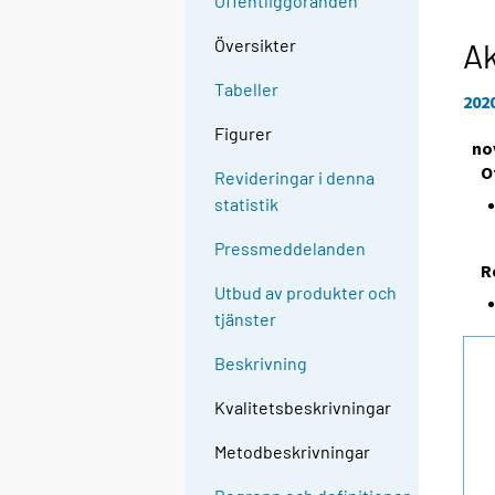
Offentliggöranden
Översikter
Ak
Tabeller
202
Figurer
no
O
Revideringar i denna
statistik
Pressmeddelanden
R
Utbud av produkter och
tjänster
Beskrivning
Kvalitetsbeskrivningar
Metodbeskrivningar