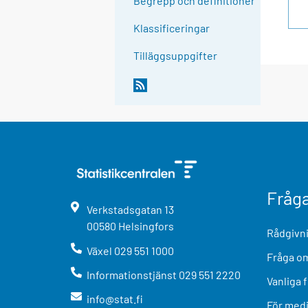
Begrepp och definitioner
Klassificeringar
Tilläggsuppgifter
Fråg
Verkstadsgatan
13
00580
Helsingfors
Rådgivni
Växel
029 551 1000
Fråga om
Informationstjänst
029 551 2220
Vanliga 
info@stat.fi
För med