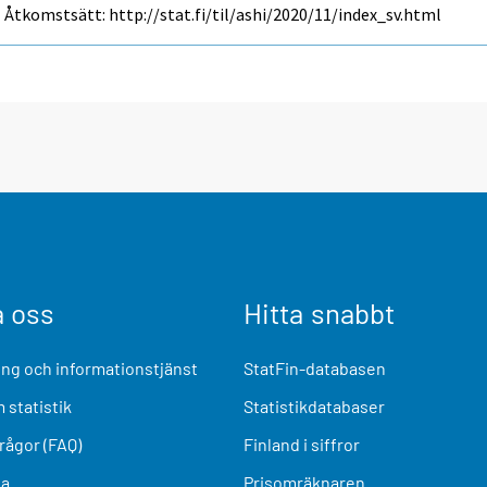
Åtkomstsätt: http://stat.fi/til/ashi/2020/11/index_sv.html
a oss
Hitta snabbt
ng och informationstjänst
StatFin-databasen
 statistik
Statistikdatabaser
frågor (FAQ)
Finland i siffror
ia
Prisomräknaren