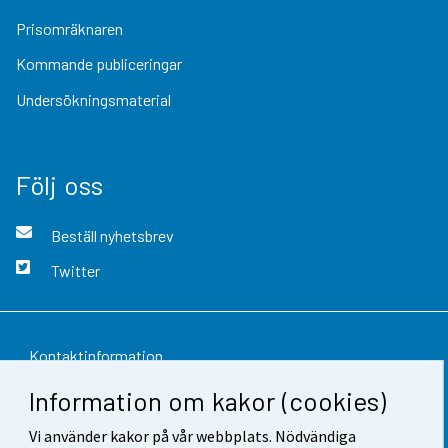
Prisomräknaren
Kommande publiceringar
Undersökningsmaterial
Följ oss
Beställ nyhetsbrev
Twitter
Kontaktinformation
Information om kakor (cookies)
Respons
Vi använder kakor på vår webbplats. Nödvändiga
Användarvillkor