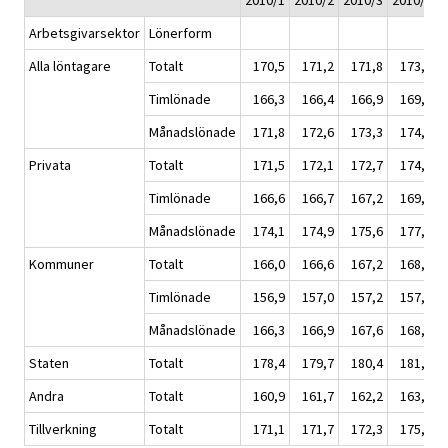
2010/1
2010/2
2010/3
2010/4
2
Arbetsgivarsektor
Lönerform
Alla löntagare
Totalt
170,5
171,2
171,8
173,6
1
Timlönade
166,3
166,4
166,9
169,4
1
Månadslönade
171,8
172,6
173,3
174,9
1
Privata
Totalt
171,5
172,1
172,7
174,8
1
Timlönade
166,6
166,7
167,2
169,7
1
Månadslönade
174,1
174,9
175,6
177,5
1
Kommuner
Totalt
166,0
166,6
167,2
168,2
1
Timlönade
156,9
157,0
157,2
157,7
1
Månadslönade
166,3
166,9
167,6
168,5
1
Staten
Totalt
178,4
179,7
180,4
181,6
1
Andra
Totalt
160,9
161,7
162,2
163,5
1
Tillverkning
Totalt
171,1
171,7
172,3
175,0
1