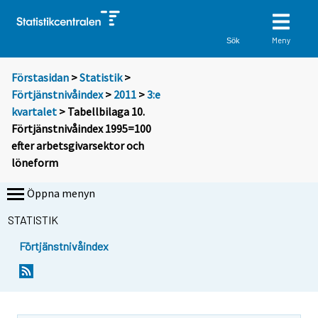
Meny
Sök
Förstasidan
>
Statistik
>
Förtjänstnivåindex
>
2011
>
3:e
kvartalet
> Tabellbilaga 10.
Förtjänstnivåindex 1995=100
efter arbetsgivarsektor och
löneform
Öppna menyn
STATISTIK
Förtjänstnivåindex