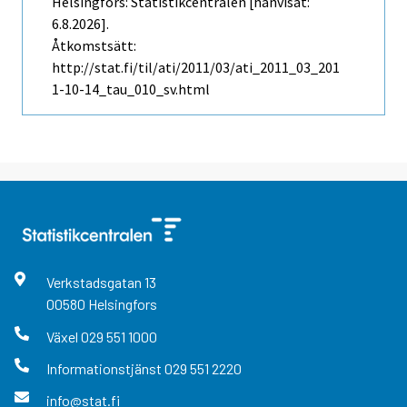
Helsingfors: Statistikcentralen [hänvisat:
6.8.2026].
Åtkomstsätt:
http://stat.fi/til/ati/2011/03/ati_2011_03_201
1-10-14_tau_010_sv.html
Verkstadsgatan
13
00580
Helsingfors
Växel
029 551 1000
Informationstjänst
029 551 2220
info@stat.fi