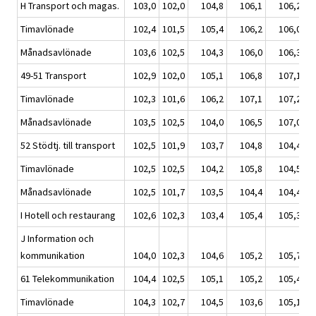
H Transport och magas.
103,0
102,0
104,8
106,1
106,2
Timavlönade
102,4
101,5
105,4
106,2
106,0
Månadsavlönade
103,6
102,5
104,3
106,0
106,3
49-51 Transport
102,9
102,0
105,1
106,8
107,1
Timavlönade
102,3
101,6
106,2
107,1
107,2
Månadsavlönade
103,5
102,5
104,0
106,5
107,0
52 Stödtj. till transport
102,5
101,9
103,7
104,8
104,4
Timavlönade
102,5
102,5
104,2
105,8
104,5
Månadsavlönade
102,5
101,7
103,5
104,4
104,4
I Hotell och restaurang
102,6
102,3
103,4
105,4
105,3
J Information och
kommunikation
104,0
102,3
104,6
105,2
105,7
61 Telekommunikation
104,4
102,5
105,1
105,2
105,4
Timavlönade
104,3
102,7
104,5
103,6
105,1