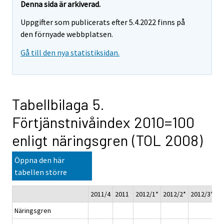
Denna sida är arkiverad.
Uppgifter som publicerats efter 5.4.2022 finns på
den förnyade webbplatsen.
Gå till den nya statistiksidan.
Tabellbilaga 5.
Förtjänstnivåindex 2010=100
enligt näringsgren (TOL 2008)
Öppna den här
tabellen större
2011/4
2011
2012/1*
2012/2*
2012/3*
2
Näringsgren