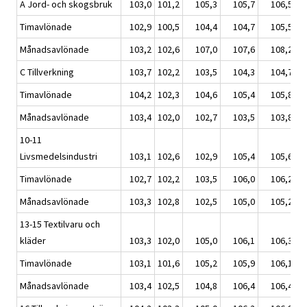
A Jord- och skogsbruk
103,0
101,2
105,3
105,7
106,5
Timavlönade
102,9
100,5
104,4
104,7
105,5
Månadsavlönade
103,2
102,6
107,0
107,6
108,2
C Tillverkning
103,7
102,2
103,5
104,3
104,7
Timavlönade
104,2
102,3
104,6
105,4
105,8
Månadsavlönade
103,4
102,0
102,7
103,5
103,8
10-11
Livsmedelsindustri
103,1
102,6
102,9
105,4
105,6
Timavlönade
102,7
102,2
103,5
106,0
106,2
Månadsavlönade
103,3
102,8
102,5
105,0
105,2
13-15 Textilvaru och
kläder
103,3
102,0
105,0
106,1
106,3
Timavlönade
103,1
101,6
105,2
105,9
106,1
Månadsavlönade
103,4
102,5
104,8
106,4
106,4