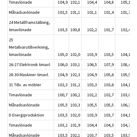
Timavlönade
104,9
102,1
104,4
104,8
105,1
Månadsavlönade
102,5
101,1
101,1
101,4
101,7
24 Metallframställning,
timavlönade
103,5
100,8
102,2
101,7
102,4
25
Metallvarutillverkning,
timavlönade
105,0
102,0
103,9
103,5
104,1
26-27 Elektronik timavl.
106,0
103,1
106,5
107,9
108,4
28-30 Maskiner timavl.
104,9
102,3
104,9
105,6
105,5
31 Tillv. av möbler
102,3
101,2
103,3
103,6
104,1
Timavlönade
100,7
100,2
102,2
102,7
103,0
Månadsavlönade
105,5
103,3
105,5
105,5
106,3
D Energiproduktion
103,5
102,0
103,9
103,7
104,1
Timavlönade
103,2
101,9
104,4
104,3
104,7
Månadsavlönade
103,5
102,1
103,7
103,5
103,9