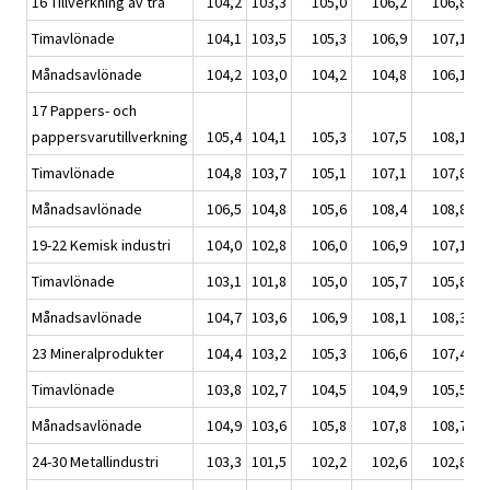
16 Tillverkning av trä
104,2
103,3
105,0
106,2
106,8
Timavlönade
104,1
103,5
105,3
106,9
107,1
Månadsavlönade
104,2
103,0
104,2
104,8
106,1
17 Pappers- och
pappersvarutillverkning
105,4
104,1
105,3
107,5
108,1
Timavlönade
104,8
103,7
105,1
107,1
107,8
Månadsavlönade
106,5
104,8
105,6
108,4
108,8
19-22 Kemisk industri
104,0
102,8
106,0
106,9
107,1
Timavlönade
103,1
101,8
105,0
105,7
105,8
Månadsavlönade
104,7
103,6
106,9
108,1
108,3
23 Mineralprodukter
104,4
103,2
105,3
106,6
107,4
Timavlönade
103,8
102,7
104,5
104,9
105,5
Månadsavlönade
104,9
103,6
105,8
107,8
108,7
24-30 Metallindustri
103,3
101,5
102,2
102,6
102,8