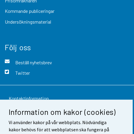
Prisomräknaren
Kommande publiceringar
Undersökningsmaterial
Följ oss
Beställ nyhetsbrev
Twitter
Kontaktinformation
Information om kakor (cookies)
Respons
Vi använder kakor på vår webbplats. Nödvändiga
Användarvillkor
kakor behövs för att webbplatsen ska fungera på