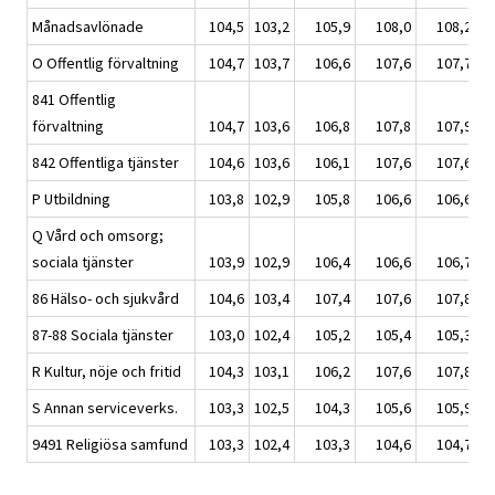
Månadsavlönade
104,5
103,2
105,9
108,0
108,2
O Offentlig förvaltning
104,7
103,7
106,6
107,6
107,7
841 Offentlig
förvaltning
104,7
103,6
106,8
107,8
107,9
842 Offentliga tjänster
104,6
103,6
106,1
107,6
107,6
P Utbildning
103,8
102,9
105,8
106,6
106,6
Q Vård och omsorg;
sociala tjänster
103,9
102,9
106,4
106,6
106,7
86 Hälso- och sjukvård
104,6
103,4
107,4
107,6
107,8
87-88 Sociala tjänster
103,0
102,4
105,2
105,4
105,3
R Kultur, nöje och fritid
104,3
103,1
106,2
107,6
107,8
S Annan serviceverks.
103,3
102,5
104,3
105,6
105,9
9491 Religiösa samfund
103,3
102,4
103,3
104,6
104,7