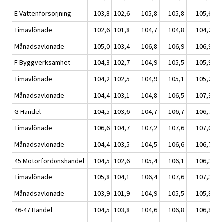
E Vattenförsörjning
103,8
102,6
105,8
105,8
105,6
Timavlönade
102,6
101,8
104,7
104,8
104,2
Månadsavlönade
105,0
103,4
106,8
106,9
106,9
F Byggverksamhet
104,3
102,7
104,9
105,5
105,9
Timavlönade
104,2
102,5
104,9
105,1
105,2
Månadsavlönade
104,4
103,1
104,8
106,5
107,3
G Handel
104,5
103,6
104,7
106,7
106,7
Timavlönade
106,6
104,7
107,2
107,6
107,0
Månadsavlönade
104,4
103,5
104,5
106,6
106,7
45 Motorfordonshandel
104,5
102,6
105,4
106,1
106,3
Timavlönade
105,8
104,1
106,4
107,6
107,3
Månadsavlönade
103,9
101,9
104,9
105,5
105,8
46-47 Handel
104,5
103,8
104,6
106,8
106,8