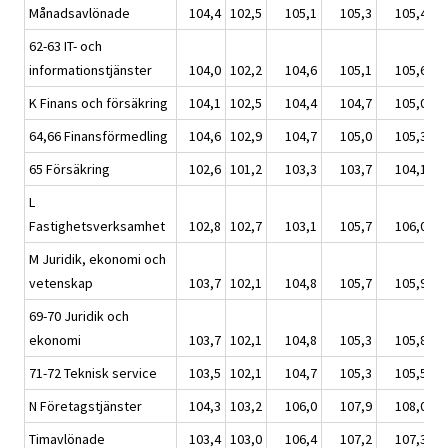
Månadsavlönade
104,4
102,5
105,1
105,3
105,4
62-63 IT- och
informationstjänster
104,0
102,2
104,6
105,1
105,6
K Finans och försäkring
104,1
102,5
104,4
104,7
105,0
64,66 Finansförmedling
104,6
102,9
104,7
105,0
105,3
65 Försäkring
102,6
101,2
103,3
103,7
104,1
L
Fastighetsverksamhet
102,8
102,7
103,1
105,7
106,0
M Juridik, ekonomi och
vetenskap
103,7
102,1
104,8
105,7
105,9
69-70 Juridik och
ekonomi
103,7
102,1
104,8
105,3
105,8
71-72 Teknisk service
103,5
102,1
104,7
105,3
105,5
N Företagstjänster
104,3
103,2
106,0
107,9
108,0
Timavlönade
103,4
103,0
106,4
107,2
107,3