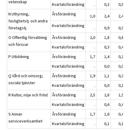
vetenskap
Kvartalsförändring
.
0,3
0,5
N Uthyrning,
Årsförändring
1,0
2,4
2,4
fastighetstj. och andra
Kvartalsförändring
företagstj.
.
0,9
0,9
O Offentlig förvaltning
Årsförändring
2,0
1,8
0,8
och försvar
Kvartalsförändring
.
0,3
0,4
P Utbildning
Årsförändring
1,7
1,4
0,2
Kvartalsförändring
.
0,0
0,0
Q Vård och omsorg;
Årsförändring
1,9
1,1
0,3
sociala tjänster
Kvartalsförändring
.
0,0
0,1
R Kultur, nöje och fritid
Årsförändring
2,5
2,8
1,9
Kvartalsförändring
.
0,6
0,4
S Annan
Årsförändring
1,7
1,6
0,4
serviceverksamhet
Kvartalsförändring
.
0,1
0,1