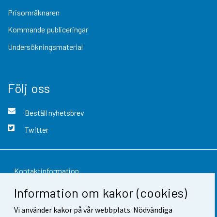
Prisomräknaren
Kommande publiceringar
Undersökningsmaterial
Följ oss
Beställ nyhetsbrev
Twitter
Kontaktinformation
Information om kakor (cookies)
Respons
Vi använder kakor på vår webbplats. Nödvändiga
Användarvillkor