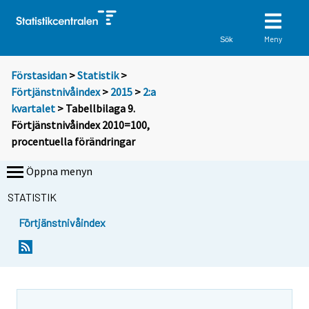
Meny
Sök
Förstasidan
>
Statistik
>
Förtjänstnivåindex
>
2015
>
2:a
kvartalet
> Tabellbilaga 9.
Förtjänstnivåindex 2010=100,
procentuella förändringar
Öppna menyn
STATISTIK
Förtjänstnivåindex