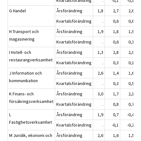
Kvartalsförändring
.
-0,1
-0,1
G Handel
Årsförändring
1,8
2,7
2,6
Kvartalsförändring
.
0,6
0,6
H Transport och
Årsförändring
1,9
1,8
1,5
magasinering
Kvartalsförändring
.
0,6
0,3
I Hotell- och
Årsförändring
1,3
2,8
2,0
restaurangverksamhet
Kvartalsförändring
.
0,3
0,1
J Information och
Årsförändring
2,6
1,4
1,6
kommunikation
Kvartalsförändring
.
0,3
0,5
K Finans- och
Årsförändring
3,0
1,7
2,1
försäkringsverksamhet
Kvartalsförändring
.
0,8
0,7
L
Årsförändring
1,9
0,7
-0,4
Fastighetsverksamhet
Kvartalsförändring
.
-0,1
-0,2
M Juridik, ekonomi och
Årsförändring
2,6
1,6
1,5