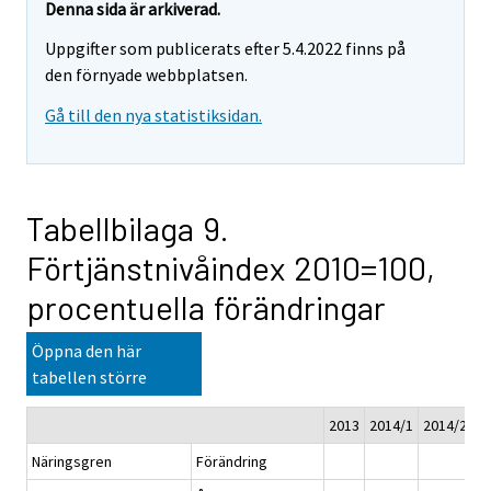
Denna sida är arkiverad.
Uppgifter som publicerats efter 5.4.2022 finns på
den förnyade webbplatsen.
Gå till den nya statistiksidan.
Tabellbilaga 9.
Förtjänstnivåindex 2010=100,
procentuella förändringar
Öppna den här
tabellen större
2013
2014/1
2014/2
2
Näringsgren
Förändring