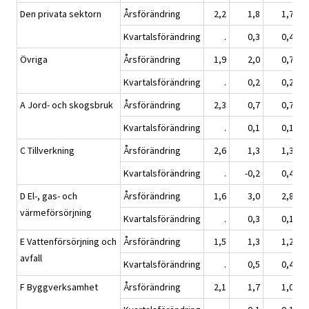
Den privata sektorn
Årsförändring
2,2
1,8
1,7
Kvartalsförändring
.
0,3
0,4
Övriga
Årsförändring
1,9
2,0
0,7
Kvartalsförändring
.
0,2
0,2
A Jord- och skogsbruk
Årsförändring
2,3
0,7
0,7
Kvartalsförändring
.
0,1
0,1
C Tillverkning
Årsförändring
2,6
1,3
1,3
Kvartalsförändring
.
-0,2
0,4
D El-, gas- och
Årsförändring
1,6
3,0
2,8
värmeförsörjning
Kvartalsförändring
.
0,3
0,1
E Vattenförsörjning och
Årsförändring
1,5
1,3
1,2
avfall
Kvartalsförändring
.
0,5
0,4
F Byggverksamhet
Årsförändring
2,1
1,7
1,0