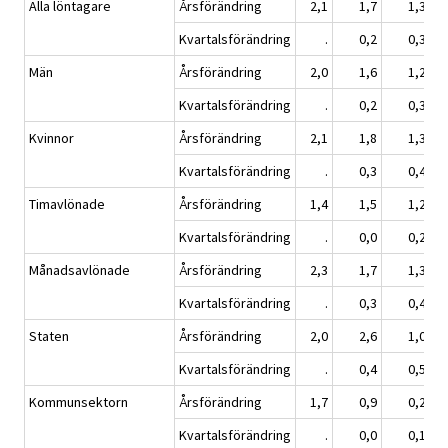
Alla löntagare
Årsförändring
2,1
1,7
1,3
Kvartalsförändring
.
0,2
0,3
Män
Årsförändring
2,0
1,6
1,2
Kvartalsförändring
.
0,2
0,3
Kvinnor
Årsförändring
2,1
1,8
1,3
Kvartalsförändring
.
0,3
0,4
Timavlönade
Årsförändring
1,4
1,5
1,2
Kvartalsförändring
.
0,0
0,2
Månadsavlönade
Årsförändring
2,3
1,7
1,3
Kvartalsförändring
.
0,3
0,4
Staten
Årsförändring
2,0
2,6
1,0
Kvartalsförändring
.
0,4
0,5
Kommunsektorn
Årsförändring
1,7
0,9
0,2
Kvartalsförändring
.
0,0
0,1