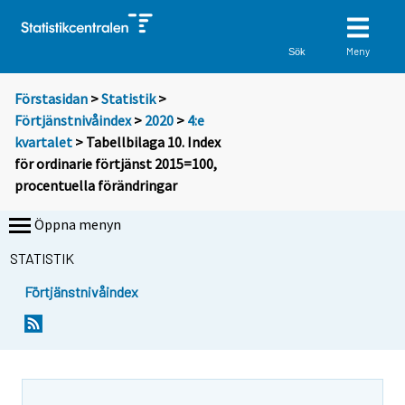
Meny
Sök
Förstasidan
>
Statistik
>
Förtjänstnivåindex
>
2020
>
4:e
kvartalet
> Tabellbilaga 10. Index
för ordinarie förtjänst 2015=100,
procentuella förändringar
Öppna menyn
STATISTIK
Förtjänstnivåindex