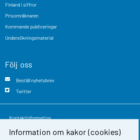
Finland i siffror
Prisomräknaren
Kommande publiceringar
Undersökningsmaterial
Följ oss
Beställ nyhetsbrev
Twitter
Kontaktinformation
Information om kakor (cookies)
Respons