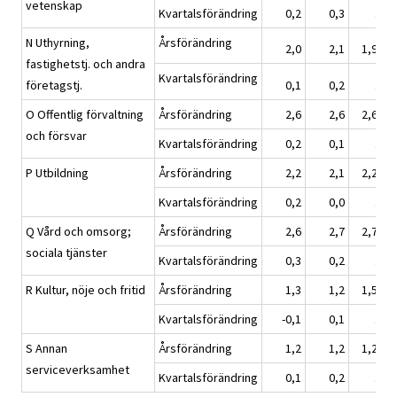
vetenskap
Kvartalsförändring
0,2
0,3
.
N Uthyrning,
Årsförändring
2,0
2,1
1,9
fastighetstj. och andra
Kvartalsförändring
företagstj.
0,1
0,2
.
O Offentlig förvaltning
Årsförändring
2,6
2,6
2,6
och försvar
Kvartalsförändring
0,2
0,1
.
P Utbildning
Årsförändring
2,2
2,1
2,2
Kvartalsförändring
0,2
0,0
.
Q Vård och omsorg;
Årsförändring
2,6
2,7
2,7
sociala tjänster
Kvartalsförändring
0,3
0,2
.
R Kultur, nöje och fritid
Årsförändring
1,3
1,2
1,5
Kvartalsförändring
-0,1
0,1
.
S Annan
Årsförändring
1,2
1,2
1,2
serviceverksamhet
Kvartalsförändring
0,1
0,2
.