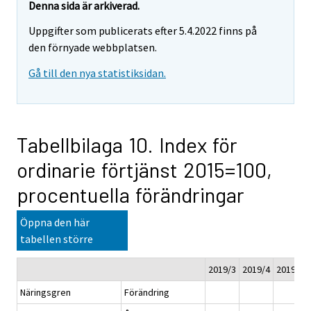
Denna sida är arkiverad.
Uppgifter som publicerats efter 5.4.2022 finns på
den förnyade webbplatsen.
Gå till den nya statistiksidan.
Tabellbilaga 10. Index för
ordinarie förtjänst 2015=100,
procentuella förändringar
Öppna den här
tabellen större
2019/3
2019/4
2019
2
Näringsgren
Förändring