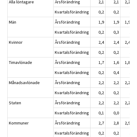
Alla löntagare
Årsförändring
2,1
2,1
2,2
Kvartalsförändring
0,2
0,2
.
Män
Årsförändring
1,9
1,9
1,9
Kvartalsförändring
0,2
0,3
.
Kvinnor
Årsförändring
2,4
2,4
2,4
Kvartalsförändring
0,2
0,2
.
Timavlönade
Årsförändring
1,7
1,6
1,8
Kvartalsförändring
0,2
0,4
.
Månadsavlönade
Årsförändring
2,2
2,2
2,2
Kvartalsförändring
0,2
0,2
.
Staten
Årsförändring
2,2
2,2
2,2
Kvartalsförändring
0,1
0,0
.
Kommuner
Årsförändring
2,7
2,8
2,9
Kvartalsförändring
0,2
0,2
.