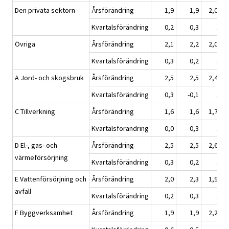
Den privata sektorn
Årsförändring
1,9
1,9
2,0
Kvartalsförändring
0,2
0,3
.
Övriga
Årsförändring
2,1
2,2
2,0
Kvartalsförändring
0,3
0,2
.
A Jord- och skogsbruk
Årsförändring
2,5
2,5
2,4
Kvartalsförändring
0,3
-0,1
.
C Tillverkning
Årsförändring
1,6
1,6
1,7
Kvartalsförändring
0,0
0,3
.
D El-, gas- och
Årsförändring
2,5
2,5
2,6
värmeförsörjning
Kvartalsförändring
0,3
0,2
.
E Vattenförsörjning och
Årsförändring
2,0
2,3
1,9
avfall
Kvartalsförändring
0,2
0,3
.
F Byggverksamhet
Årsförändring
1,9
1,9
2,2