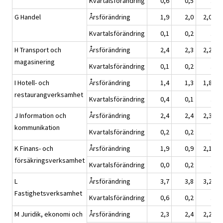
Kvartalsförändring
0,6
0,5
.
G Handel
Årsförändring
1,9
2,0
2,0
Kvartalsförändring
0,1
0,2
.
H Transport och
Årsförändring
2,4
2,3
2,2
magasinering
Kvartalsförändring
0,1
0,2
.
I Hotell- och
Årsförändring
1,4
1,3
1,8
restaurangverksamhet
Kvartalsförändring
0,4
0,1
.
J Information och
Årsförändring
2,4
2,4
2,3
kommunikation
Kvartalsförändring
0,2
0,2
.
K Finans- och
Årsförändring
1,9
0,9
2,1
försäkringsverksamhet
Kvartalsförändring
0,0
0,2
.
L
Årsförändring
3,7
3,8
3,2
Fastighetsverksamhet
Kvartalsförändring
0,6
0,2
.
M Juridik, ekonomi och
Årsförändring
2,3
2,4
2,2