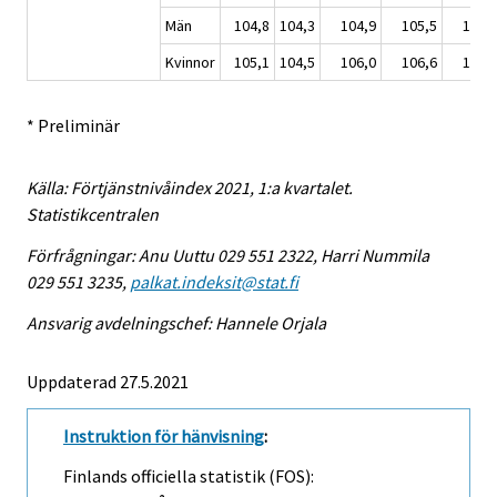
Män
104,8
104,3
104,9
105,5
105,
Kvinnor
105,1
104,5
106,0
106,6
107,
* Preliminär
Källa: Förtjänstnivåindex 2021, 1:a kvartalet.
Statistikcentralen
Förfrågningar: Anu Uuttu 029 551 2322, Harri Nummila
029 551 3235,
palkat.indeksit@stat.fi
Ansvarig avdelningschef: Hannele Orjala
Uppdaterad 27.5.2021
Instruktion för hänvisning
:
Finlands officiella statistik (FOS):