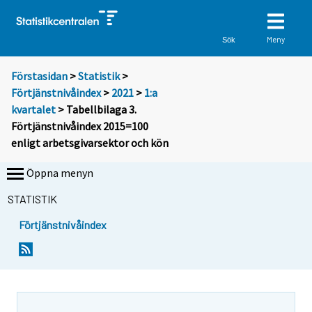
Meny
Sök
Förstasidan
>
Statistik
>
Förtjänstnivåindex
>
2021
>
1:a
kvartalet
> Tabellbilaga 3.
Förtjänstnivåindex 2015=100
enligt arbetsgivarsektor och kön
Öppna menyn
STATISTIK
Förtjänstnivåindex