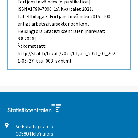
Förtjänstnivåindex [e-publikation].
ISSN=1798-7806.
1:a Kvartalet
2021,
Tabellbilaga 3. Förtjänstnivåindex 2015=100
enligt arbetsgivarsektor och kön .
Helsingfors: Statistikcentralen [hänvisat:
8.8.2026].
Åtkomstsätt:
http://stat.fi/til/ati/2021/01/ati_2021_01_202
1-05-27_tau_003_sv.html
Verkstadsgatan
13
00580
Helsingfors