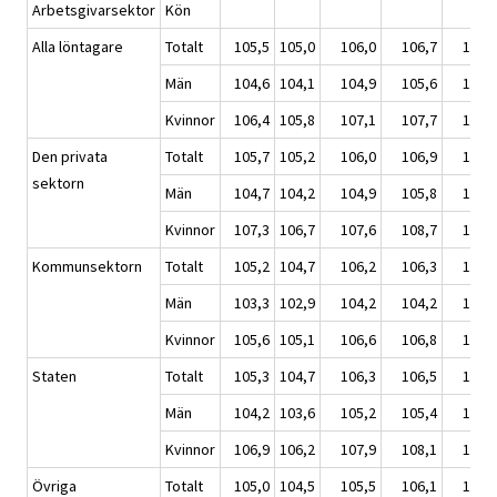
Arbetsgivarsektor
Kön
Alla löntagare
Totalt
105,5
105,0
106,0
106,7
107,
Män
104,6
104,1
104,9
105,6
105,
Kvinnor
106,4
105,8
107,1
107,7
108,
Den privata
Totalt
105,7
105,2
106,0
106,9
107,
sektorn
Män
104,7
104,2
104,9
105,8
106,
Kvinnor
107,3
106,7
107,6
108,7
109,
Kommunsektorn
Totalt
105,2
104,7
106,2
106,3
107,
Män
103,3
102,9
104,2
104,2
105,
Kvinnor
105,6
105,1
106,6
106,8
107,
Staten
Totalt
105,3
104,7
106,3
106,5
107,
Män
104,2
103,6
105,2
105,4
106,
Kvinnor
106,9
106,2
107,9
108,1
109,
Övriga
Totalt
105,0
104,5
105,5
106,1
106,