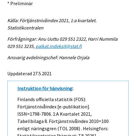
* Preliminär
Källa: Förtjänstnivåindex 2021, 1:a kvartalet.
Statistikcentralen
Förfrågningar: Anu Uuttu 029 551 2322, Harri Nummila
029 551 3235,
palkat.indeksit@stat.fi
Ansvarig avdelningschef: Hannele Orjala
Uppdaterad 27.5.2021
Instruktion för hänvisning
:
Finlands officiella statistik (FOS):
Förtjänstnivåindex [e-publikation].
ISSN=1798-7806.
1:a Kvartalet
2021,
Tabellbilaga 8. Förtjänstnivåindex 2010=100
enligt näringsgren (TOL 2008) . Helsingfors:
Statistikcentralen [hänvisat: 7.8.2026].