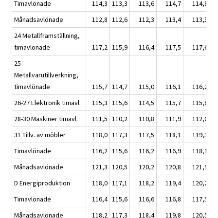
Timavlönade
114,3
113,3
113,6
114,7
114,8
Månadsavlönade
112,8
112,6
112,3
113,4
113,5
24 Metallframställning,
timavlönade
117,2
115,9
116,4
117,5
117,6
25
Metallvarutillverkning,
timavlönade
115,7
114,7
115,0
116,1
116,2
26-27 Elektronik timavl.
115,3
115,6
114,5
115,7
115,8
28-30 Maskiner timavl.
111,5
110,2
110,8
111,9
112,0
31 Tillv. av möbler
118,0
117,3
117,5
118,1
119,3
Timavlönade
116,2
115,6
116,2
116,9
118,1
Månadsavlönade
121,3
120,5
120,2
120,8
121,9
D Energiproduktion
118,0
117,1
118,2
119,4
120,2
Timavlönade
116,4
115,6
116,6
116,8
117,5
Månadsavlönade
118,2
117,3
118,4
119,8
120,5