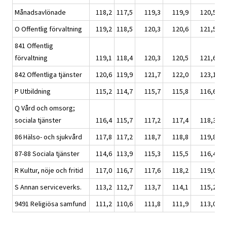
Månadsavlönade
118,2
117,5
119,3
119,9
120,5
O Offentlig förvaltning
119,2
118,5
120,3
120,6
121,5
841 Offentlig
förvaltning
119,1
118,4
120,3
120,5
121,6
842 Offentliga tjänster
120,6
119,9
121,7
122,0
123,1
P Utbildning
115,2
114,7
115,7
115,8
116,6
Q Vård och omsorg;
sociala tjänster
116,4
115,7
117,2
117,4
118,3
86 Hälso- och sjukvård
117,8
117,2
118,7
118,8
119,8
87-88 Sociala tjänster
114,6
113,9
115,3
115,5
116,4
R Kultur, nöje och fritid
117,0
116,7
117,6
118,2
119,0
S Annan serviceverks.
113,2
112,7
113,7
114,1
115,2
9491 Religiösa samfund
111,2
110,6
111,8
111,9
113,0