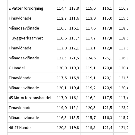
E Vattenförsörjning
114,4
113,8
115,6
116,1
116,7
Timavlönade
112,7
111,6
113,9
115,0
115,6
Månadsavlönade
116,5
116,1
117,6
117,8
118,5
F Byggverksamhet
116,6
115,7
117,7
117,8
118,6
Timavlönade
113,0
112,1
113,1
112,8
113,5
Månadsavlönade
122,5
121,5
124,6
125,1
126,0
G Handel
120,0
119,3
119,1
120,8
120,4
Timavlönade
117,6
116,9
119,1
120,1
121,5
Månadsavlönade
120,1
119,4
119,2
120,9
120,4
45 Motorfordonshandel
117,0
116,1
116,8
117,5
117,4
Timavlönade
119,0
118,1
120,5
121,5
123,0
Månadsavlönade
116,5
115,5
115,7
116,3
115,7
46-47 Handel
120,5
119,8
119,5
121,4
121,0