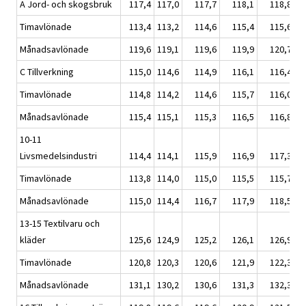
A Jord- och skogsbruk
117,4
117,0
117,7
118,1
118,8
Timavlönade
113,4
113,2
114,6
115,4
115,6
Månadsavlönade
119,6
119,1
119,6
119,9
120,7
C Tillverkning
115,0
114,6
114,9
116,1
116,4
Timavlönade
114,8
114,2
114,6
115,7
116,0
Månadsavlönade
115,4
115,1
115,3
116,5
116,8
10-11
Livsmedelsindustri
114,4
114,1
115,9
116,9
117,3
Timavlönade
113,8
114,0
115,0
115,5
115,7
Månadsavlönade
115,0
114,4
116,7
117,9
118,5
13-15 Textilvaru och
kläder
125,6
124,9
125,2
126,1
126,9
Timavlönade
120,8
120,3
120,6
121,9
122,3
Månadsavlönade
131,1
130,2
130,6
131,3
132,3