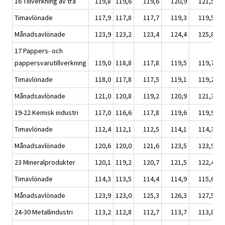
16 Tillverkning av trä
119,8
119,6
119,6
120,9
121,5
Timavlönade
117,9
117,8
117,7
119,3
119,5
Månadsavlönade
123,9
123,2
123,4
124,4
125,8
17 Pappers- och
pappersvarutillverkning
119,0
118,8
117,8
119,5
119,7
Timavlönade
118,0
117,8
117,5
119,1
119,2
Månadsavlönade
121,0
120,8
119,2
120,9
121,3
19-22 Kemisk industri
117,0
116,6
117,8
119,6
119,9
Timavlönade
112,4
112,1
112,5
114,1
114,3
Månadsavlönade
120,6
120,0
121,6
123,5
123,9
23 Mineralprodukter
120,1
119,2
120,7
121,5
122,4
Timavlönade
114,3
113,5
114,4
114,9
115,6
Månadsavlönade
123,9
123,0
125,3
126,3
127,5
24-30 Metallindustri
113,2
112,8
112,7
113,7
113,8