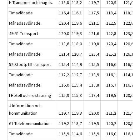
H Transport och magas.
118,8
118,2
119,7
120,9
121,0
Timavlönade
116,4
116,1
117,5
118,4
118,3
Månadsavlönade
120,4
119,6
121,1
122,5
122,8
49-51 Transport
120,0
119,3
121,6
122,8
123,3
Timavlönade
118,6
118,0
119,8
120,4
120,6
Månadsavlönade
121,4
120,7
123,4
125,2
126,1
52 Stödtj. till transport
115,4
114,9
115,5
116,6
116,2
Timavlönade
112,2
112,7
113,9
116,1
114,1
Månadsavlönade
116,0
115,4
115,8
116,7
116,7
I Hotell och restaurang
115,9
115,3
118,4
119,5
120,6
J Information och
kommunikation
119,7
119,3
120,0
121,2
121,4
61 Telekommunikation
119,2
118,7
119,5
120,2
120,5
Timavlönade
115,9
114,6
115,9
116,0
116,1