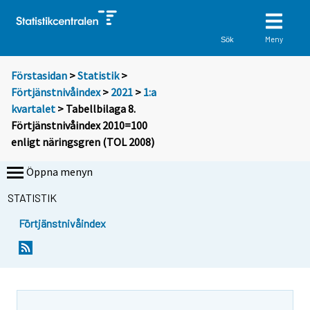
Meny
Sök
Förstasidan
>
Statistik
>
Förtjänstnivåindex
>
2021
>
1:a
kvartalet
> Tabellbilaga 8.
Förtjänstnivåindex 2010=100
enligt näringsgren (TOL 2008)
Öppna menyn
STATISTIK
Förtjänstnivåindex