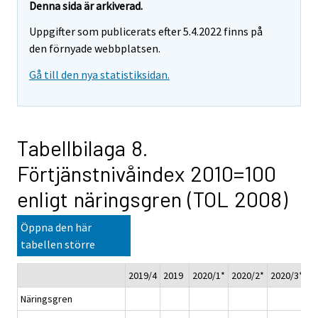
Denna sida är arkiverad.
Uppgifter som publicerats efter 5.4.2022 finns på
den förnyade webbplatsen.
Gå till den nya statistiksidan.
Tabellbilaga 8.
Förtjänstnivåindex 2010=100
enligt näringsgren (TOL 2008)
Öppna den här
tabellen större
2019/4
2019
2020/1*
2020/2*
2020/3*
2
Näringsgren