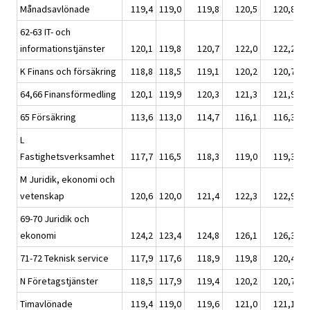
Månadsavlönade
119,4
119,0
119,8
120,5
120,8
62-63 IT- och
informationstjänster
120,1
119,8
120,7
122,0
122,2
K Finans och försäkring
118,8
118,5
119,1
120,2
120,7
64,66 Finansförmedling
120,1
119,9
120,3
121,3
121,9
65 Försäkring
113,6
113,0
114,7
116,1
116,3
L
Fastighetsverksamhet
117,7
116,5
118,3
119,0
119,3
M Juridik, ekonomi och
vetenskap
120,6
120,0
121,4
122,3
122,9
69-70 Juridik och
ekonomi
124,2
123,4
124,8
126,1
126,3
71-72 Teknisk service
117,9
117,6
118,9
119,8
120,4
N Företagstjänster
118,5
117,9
119,4
120,2
120,7
Timavlönade
119,4
119,0
119,6
121,0
121,1