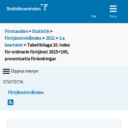
Meny
Sök
Förstasidan
>
Statistik
>
Förtjänstnivåindex
>
2021
>
1:a
kvartalet
> Tabellbilaga 10. Index
för ordinarie förtjänst 2015=100,
procentuella förändringar
Öppna menyn
STATISTIK
Förtjänstnivåindex