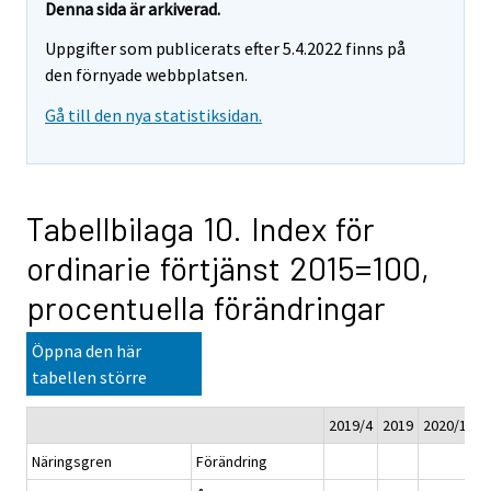
Denna sida är arkiverad.
Uppgifter som publicerats efter 5.4.2022 finns på
den förnyade webbplatsen.
Gå till den nya statistiksidan.
Tabellbilaga 10. Index för
ordinarie förtjänst 2015=100,
procentuella förändringar
Öppna den här
tabellen större
2019/4
2019
2020/1*
2
Näringsgren
Förändring