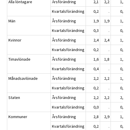
Alla löntagare
Årsförändring
2,1
2,2
1,6
Kvartalsförändring
0,2
.
0,2
Män
Årsförändring
1,9
1,9
1,4
Kvartalsförändring
0,3
.
0,1
Kvinnor
Årsförändring
2,4
2,4
1,8
Kvartalsförändring
0,2
.
0,2
Timavlönade
Årsförändring
1,6
1,8
1,2
Kvartalsförändring
0,4
.
0,2
Månadsavlönade
Årsförändring
2,2
2,2
1,6
Kvartalsförändring
0,2
.
0,2
Staten
Årsförändring
2,2
2,2
2,3
Kvartalsförändring
0,0
.
0,1
Kommuner
Årsförändring
2,8
2,9
1,5
Kvartalsförändring
0,2
.
0,1