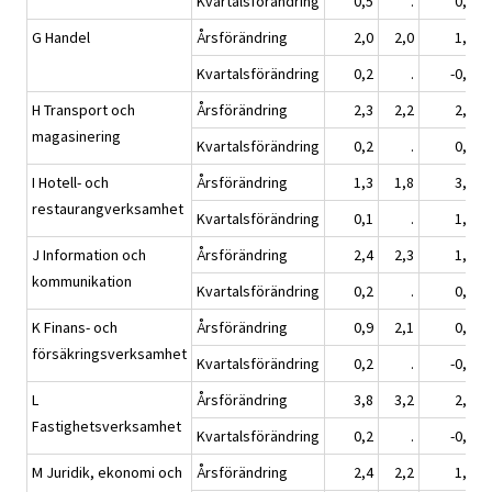
Kvartalsförändring
0,5
.
0,5
G Handel
Årsförändring
2,0
2,0
1,0
Kvartalsförändring
0,2
.
-0,8
H Transport och
Årsförändring
2,3
2,2
2,0
magasinering
Kvartalsförändring
0,2
.
0,5
I Hotell- och
Årsförändring
1,3
1,8
3,3
restaurangverksamhet
Kvartalsförändring
0,1
.
1,8
J Information och
Årsförändring
2,4
2,3
1,1
kommunikation
Kvartalsförändring
0,2
.
0,2
K Finans- och
Årsförändring
0,9
2,1
0,4
försäkringsverksamhet
Kvartalsförändring
0,2
.
-0,1
L
Årsförändring
3,8
3,2
2,8
Fastighetsverksamhet
Kvartalsförändring
0,2
.
-0,2
M Juridik, ekonomi och
Årsförändring
2,4
2,2
1,6