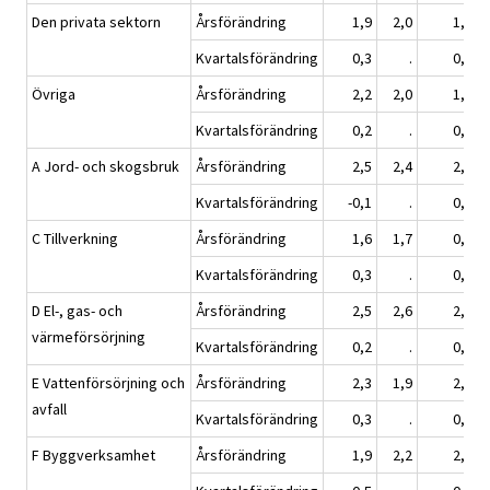
Den privata sektorn
Årsförändring
1,9
2,0
1,5
Kvartalsförändring
0,3
.
0,2
Övriga
Årsförändring
2,2
2,0
1,9
Kvartalsförändring
0,2
.
0,4
A Jord- och skogsbruk
Årsförändring
2,5
2,4
2,1
Kvartalsförändring
-0,1
.
0,8
C Tillverkning
Årsförändring
1,6
1,7
0,9
Kvartalsförändring
0,3
.
0,2
D El-, gas- och
Årsförändring
2,5
2,6
2,4
värmeförsörjning
Kvartalsförändring
0,2
.
0,1
E Vattenförsörjning och
Årsförändring
2,3
1,9
2,4
avfall
Kvartalsförändring
0,3
.
0,9
F Byggverksamhet
Årsförändring
1,9
2,2
2,1