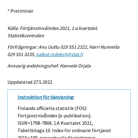
* Preliminär
Källa: Förtjänstnivåindex 2021, 1:a kvartalet.
Statistikcentralen
Förfrågningar: Anu Uuttu 029 551 2322, Harri Nummila
029 551 3235,
palkat.indeksit@stat.fi
Ansvarig avdelningschef: Hannele Orjala
Uppdaterad 27.5.2021
Instruktion för hänvisning
:
Finlands officiella statistik (FOS):
Förtjänstnivåindex [e-publikation].
ISSN=1798-7806.
1:a Kvartalet
2021,
Tabellbilaga 10. Index för ordinarie förtjänst
2015=100, procentuella förändringar .