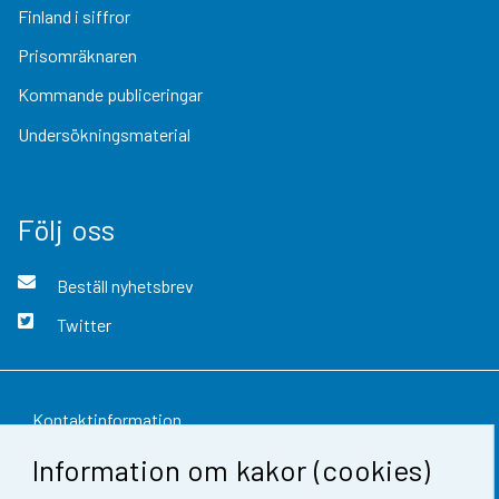
Finland i siffror
Prisomräknaren
Kommande publiceringar
Undersökningsmaterial
Följ oss
Beställ nyhetsbrev
Twitter
Kontaktinformation
Information om kakor (cookies)
Respons