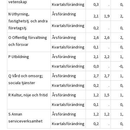
vetenskap
Kvartalsförändring
0,3
.
0,5
N Uthyrning,
Årsförändring
2,1
1,9
2,4
fastighetstj. och andra
Kvartalsförändring
företagstj.
0,2
.
0,7
O Offentlig förvaltning
Årsförändring
2,6
2,6
2,1
och försvar
Kvartalsförändring
0,1
.
0,0
P Utbildning
Årsförändring
2,1
2,2
1,3
Kvartalsförändring
0,0
.
-0,1
Q Vård och omsorg;
Årsförändring
2,7
2,7
1,8
sociala tjänster
Kvartalsförändring
0,2
.
0,1
R Kultur, nöje och fritid
Årsförändring
1,2
1,5
1,1
Kvartalsförändring
0,1
.
0,3
S Annan
Årsförändring
1,2
1,2
1,6
serviceverksamhet
Kvartalsförändring
0,2
.
0,2