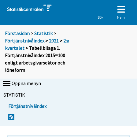
Meny
Sök
Förstasidan
>
Statistik
>
Förtjänstnivåindex
>
2021
>
2:a
kvartalet
> Tabellbilaga 1.
Förtjänstnivåindex 2015=100
enligt arbetsgivarsektor och
löneform
Öppna menyn
STATISTIK
Förtjänstnivåindex