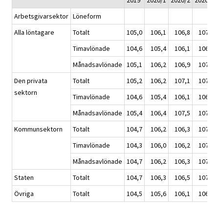
2019
2020/1
2020/2
2020/3
Arbetsgivarsektor
Löneform
Alla löntagare
Totalt
105,0
106,1
106,8
107,4
Timavlönade
104,6
105,4
106,1
106,5
Månadsavlönade
105,1
106,2
106,9
107,5
Den privata
Totalt
105,2
106,2
107,1
107,5
sektorn
Timavlönade
104,6
105,4
106,1
106,5
Månadsavlönade
105,4
106,4
107,5
107,8
Kommunsektorn
Totalt
104,7
106,2
106,3
107,3
Timavlönade
104,3
106,0
106,2
107,2
Månadsavlönade
104,7
106,2
106,3
107,3
Staten
Totalt
104,7
106,3
106,5
107,4
Övriga
Totalt
104,5
105,6
106,1
106,6