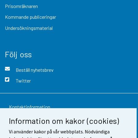
Prisomräknaren
Kommande publiceringar
Undersökningsmaterial
Följ oss
Beställ nyhetsbrev
Twitter
Kontaktinformation
Information om kakor (cookies)
Respons
Vi använder kakor på vår webbplats. Nödvändiga
Användarvillkor