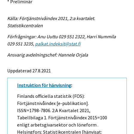
* Preliminär
Källa: Förtjänstnivåindex 2021, 2:a kvartalet.
Statistikcentralen
Förfrågningar: Anu Uuttu 029 551 2322, Harri Nummila
029 551 3235,
palkat.indeksit@stat.fi
Ansvarig avdelningschef: Hannele Orjala
Uppdaterad 27.8.2021
Instruktion för hänvisning
:
Finlands officiella statistik (FOS):
Förtjänstnivåindex [e-publikation].
ISSN=1798-7806.
2:a Kvartalet
2021,
Tabellbilaga 1. Förtjänstnivåindex 2015=100
enligt arbetsgivarsektor och löneform .
Helsingfors: Statistikcentralen [hänvisat: