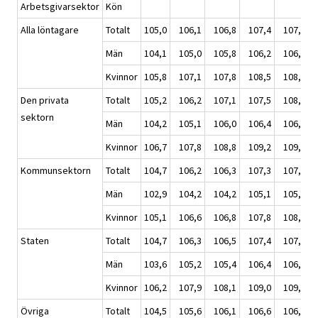
Arbetsgivarsektor
Kön
Alla löntagare
Totalt
105,0
106,1
106,8
107,4
107,8
1
Män
104,1
105,0
105,8
106,2
106,6
1
Kvinnor
105,8
107,1
107,8
108,5
108,9
1
Den privata
Totalt
105,2
106,2
107,1
107,5
108,0
1
sektorn
Män
104,2
105,1
106,0
106,4
106,8
1
Kvinnor
106,7
107,8
108,8
109,2
109,6
1
Kommunsektorn
Totalt
104,7
106,2
106,3
107,3
107,9
1
Män
102,9
104,2
104,2
105,1
105,5
1
Kvinnor
105,1
106,6
106,8
107,8
108,5
1
Staten
Totalt
104,7
106,3
106,5
107,4
107,9
1
Män
103,6
105,2
105,4
106,4
106,9
1
Kvinnor
106,2
107,9
108,1
109,0
109,5
1
Övriga
Totalt
104,5
105,6
106,1
106,6
106,9
1