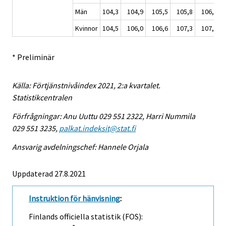
Män
104,3
104,9
105,5
105,8
106,2
1
Kvinnor
104,5
106,0
106,6
107,3
107,7
1
* Preliminär
Källa: Förtjänstnivåindex 2021, 2:a kvartalet.
Statistikcentralen
Förfrågningar: Anu Uuttu 029 551 2322, Harri Nummila
029 551 3235,
palkat.indeksit@stat.fi
Ansvarig avdelningschef: Hannele Orjala
Uppdaterad 27.8.2021
Instruktion för hänvisning
:
Finlands officiella statistik (FOS):