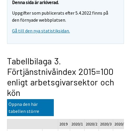
Denna sida är arkiverad.
Uppgifter som publicerats efter 5.4.2022 finns på
den förnyade webbplatsen.
Gå till den nya statistiksidan.
Tabellbilaga 3.
Förtjänstnivåindex 2015=100
enligt arbetsgivarsektor och
kön
Öppna den här
tabellen större
2019
2020/1
2020/2
2020/3
2020/4
2