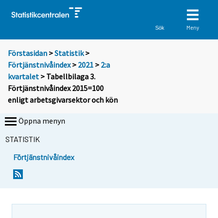
Meny
Sök
Förstasidan
>
Statistik
>
Förtjänstnivåindex
>
2021
>
2:a
kvartalet
> Tabellbilaga 3.
Förtjänstnivåindex 2015=100
enligt arbetsgivarsektor och kön
Öppna menyn
STATISTIK
Förtjänstnivåindex