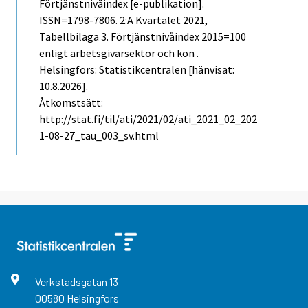
Förtjänstnivåindex [e-publikation].
ISSN=1798-7806.
2:a Kvartalet
2021,
Tabellbilaga 3. Förtjänstnivåindex 2015=100
enligt arbetsgivarsektor och kön .
Helsingfors: Statistikcentralen [hänvisat:
10.8.2026].
Åtkomstsätt:
http://stat.fi/til/ati/2021/02/ati_2021_02_202
1-08-27_tau_003_sv.html
Verkstadsgatan
13
00580
Helsingfors