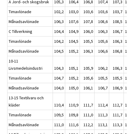
A Jord- och skogsbruk
105,3
106,4
106,8
107,4
107,3
107,
Timavlönade
102,2
103,0
103,6
103,6
103,7
103,
Månadsavlönade
106,3
107,6
107,8
108,6
108,5
108,
C Tillverkning
104,4
104,9
106,0
106,3
106,7
106,
Timavlönade
104,2
104,5
105,5
105,6
106,3
105,
Månadsavlönade
104,5
105,2
106,3
106,6
106,8
106,
10-11
Livsmedelsindustri
104,3
105,1
105,9
106,2
106,3
105,
Timavlönade
104,7
105,2
105,6
105,5
105,5
105,
Månadsavlönade
104,0
105,0
106,1
106,7
106,9
106,
13-15 Textilvaru och
kläder
110,4
110,9
111,7
112,4
112,7
112,
Timavlönade
109,5
109,8
111,0
111,3
111,7
111,
Månadsavlönade
111,0
111,6
112,2
113,1
113,3
112,