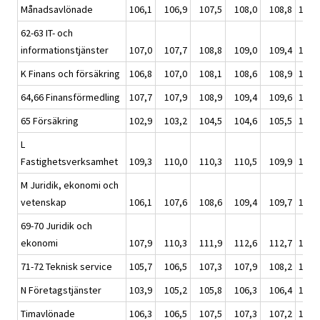
Månadsavlönade
106,1
106,9
107,5
108,0
108,8
107,
62-63 IT- och
informationstjänster
107,0
107,7
108,8
109,0
109,4
108,
K Finans och försäkring
106,8
107,0
108,1
108,6
108,9
108,
64,66 Finansförmedling
107,7
107,9
108,9
109,4
109,6
109,
65 Försäkring
102,9
103,2
104,5
104,6
105,5
104,
L
Fastighetsverksamhet
109,3
110,0
110,3
110,5
109,9
110,
M Juridik, ekonomi och
vetenskap
106,1
107,6
108,6
109,4
109,7
108,
69-70 Juridik och
ekonomi
107,9
110,3
111,9
112,6
112,7
111,
71-72 Teknisk service
105,7
106,5
107,3
107,9
108,2
107,
N Företagstjänster
103,9
105,2
105,8
106,3
106,4
105,
Timavlönade
106,3
106,5
107,5
107,3
107,2
107,