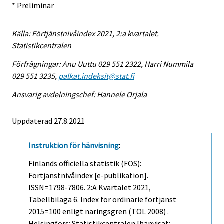
* Preliminär
Källa: Förtjänstnivåindex 2021, 2:a kvartalet.
Statistikcentralen
Förfrågningar: Anu Uuttu 029 551 2322, Harri Nummila
029 551 3235,
palkat.indeksit@stat.fi
Ansvarig avdelningschef: Hannele Orjala
Uppdaterad 27.8.2021
Instruktion för hänvisning
:
Finlands officiella statistik (FOS):
Förtjänstnivåindex [e-publikation].
ISSN=1798-7806.
2:a Kvartalet
2021,
Tabellbilaga 6. Index för ordinarie förtjänst
2015=100 enligt näringsgren (TOL 2008) .
Helsingfors: Statistikcentralen [hänvisat: