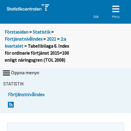
Meny
Sök
Förstasidan
>
Statistik
>
Förtjänstnivåindex
>
2021
>
2:a
kvartalet
> Tabellbilaga 6. Index
för ordinarie förtjänst 2015=100
enligt näringsgren (TOL 2008)
Öppna menyn
STATISTIK
Förtjänstnivåindex