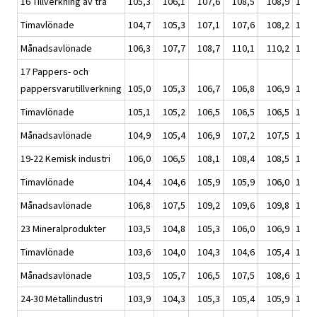
16 Tillverkning av trä
105,3
106,1
107,6
108,5
108,9
107,
Timavlönade
104,7
105,3
107,1
107,6
108,2
107,
Månadsavlönade
106,3
107,7
108,7
110,1
110,2
109,
17 Pappers- och
pappersvarutillverkning
105,0
105,3
106,7
106,8
106,9
106,
Timavlönade
105,1
105,2
106,5
106,5
106,5
106,
Månadsavlönade
104,9
105,4
106,9
107,2
107,5
106,
19-22 Kemisk industri
106,0
106,5
108,1
108,4
108,5
107,
Timavlönade
104,4
104,6
105,9
105,9
106,0
105,
Månadsavlönade
106,8
107,5
109,2
109,6
109,8
109,
23 Mineralprodukter
103,5
104,8
105,3
106,0
106,9
105,
Timavlönade
103,6
104,0
104,3
104,6
105,4
104,
Månadsavlönade
103,5
105,7
106,5
107,5
108,6
107,
24-30 Metallindustri
103,9
104,3
105,3
105,4
105,9
105,