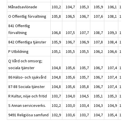
Månadsavlönade
103,2
104,7
105,3
105,9
106,1
105,
O Offentlig förvaltning
105,8
106,5
106,7
107,6
108,1
107,
841 Offentlig
förvaltning
106,8
107,5
107,7
108,7
109,3
108,
842 Offentliga tjänster
105,9
106,7
106,9
107,8
108,4
107,
P Utbildning
105,1
105,5
105,5
106,2
106,6
105,
Q Vård och omsorg;
sociala tjänster
104,8
105,6
105,7
106,7
107,4
106,
86 Hälso- och sjukvård
104,8
105,6
105,7
106,7
107,4
106,
87-88 Sociala tjänster
104,8
105,6
105,8
106,7
107,4
106,
R Kultur, nöje och fritid
103,7
104,0
104,5
105,1
105,3
104,
S Annan serviceverks.
102,2
103,0
103,4
104,3
104,9
103,
9491 Religiösa samfund
102,9
103,6
103,7
104,7
105,4
104,