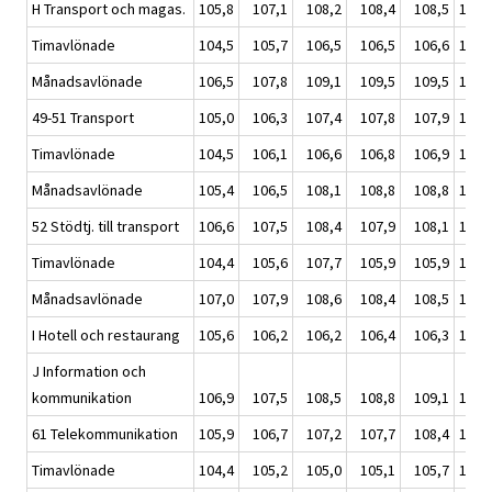
H Transport och magas.
105,8
107,1
108,2
108,4
108,5
108,
Timavlönade
104,5
105,7
106,5
106,5
106,6
106,
Månadsavlönade
106,5
107,8
109,1
109,5
109,5
109,
49-51 Transport
105,0
106,3
107,4
107,8
107,9
107,
Timavlönade
104,5
106,1
106,6
106,8
106,9
106,
Månadsavlönade
105,4
106,5
108,1
108,8
108,8
108,
52 Stödtj. till transport
106,6
107,5
108,4
107,9
108,1
108,
Timavlönade
104,4
105,6
107,7
105,9
105,9
106,
Månadsavlönade
107,0
107,9
108,6
108,4
108,5
108,
I Hotell och restaurang
105,6
106,2
106,2
106,4
106,3
106,
J Information och
kommunikation
106,9
107,5
108,5
108,8
109,1
108,
61 Telekommunikation
105,9
106,7
107,2
107,7
108,4
107,
Timavlönade
104,4
105,2
105,0
105,1
105,7
105,