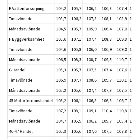
E Vattenförsörjning
104,2
105,7
106,2
106,8
107,4
106,
Timavlönade
103,7
106,2
107,3
108,1
108,9
107,
Månadsavlönade
104,5
105,7
105,9
106,4
107,0
106,
F Byggverksamhet
105,6
107,1
107,4
108,3
109,9
108,
Timavlönade
104,6
105,8
106,0
106,9
109,0
106,
Månadsavlönade
106,5
108,3
108,7
109,5
110,7
109,
G Handel
105,3
105,7
107,5
107,4
107,6
107,
Timavlönade
106,9
107,7
108,6
109,7
110,1
109,
Månadsavlönade
105,2
105,6
107,4
107,3
107,5
106,
45 Motorfordonshandel
105,2
106,1
106,8
106,8
106,7
106,
Timavlönade
107,2
108,1
109,1
110,4
110,8
109,
Månadsavlönade
104,7
105,5
106,2
105,7
105,4
105,
46-47 Handel
105,3
105,6
107,6
107,5
107,8
107,