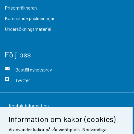
Prisomräknaren
Kommande publiceringar
Undersökningsmaterial
Följ oss
Beställ nyhetsbrev
Twitter
Kontaktinformation
Information om kakor (cookies)
Respons
Vi använder kakor på vår webbplats. Nödvändiga
Användarvillkor