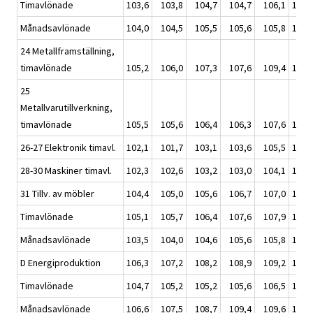
Timavlönade
103,6
103,8
104,7
104,7
106,1
104,
Månadsavlönade
104,0
104,5
105,5
105,6
105,8
105,
24 Metallframställning,
timavlönade
105,2
106,0
107,3
107,6
109,4
107,
25
Metallvarutillverkning,
timavlönade
105,5
105,6
106,4
106,3
107,6
106,
26-27 Elektronik timavl.
102,1
101,7
103,1
103,6
105,5
103,
28-30 Maskiner timavl.
102,3
102,6
103,2
103,0
104,1
103,
31 Tillv. av möbler
104,4
105,0
105,6
106,7
107,0
106,
Timavlönade
105,1
105,7
106,4
107,6
107,9
106,
Månadsavlönade
103,5
104,0
104,6
105,6
105,8
105,
D Energiproduktion
106,3
107,2
108,2
108,9
109,2
108,
Timavlönade
104,7
105,2
105,2
105,6
106,5
105,
Månadsavlönade
106,6
107,5
108,7
109,4
109,6
108,