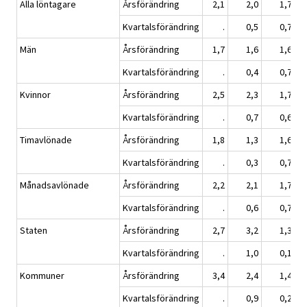
Alla löntagare
Årsförändring
2,1
2,0
1,7
Kvartalsförändring
.
0,5
0,7
Män
Årsförändring
1,7
1,6
1,6
Kvartalsförändring
.
0,4
0,7
Kvinnor
Årsförändring
2,5
2,3
1,7
Kvartalsförändring
.
0,7
0,6
Timavlönade
Årsförändring
1,8
1,3
1,6
Kvartalsförändring
.
0,3
0,7
Månadsavlönade
Årsförändring
2,2
2,1
1,7
Kvartalsförändring
.
0,6
0,7
Staten
Årsförändring
2,7
3,2
1,3
Kvartalsförändring
.
1,0
0,1
Kommuner
Årsförändring
3,4
2,4
1,4
Kvartalsförändring
.
0,9
0,2