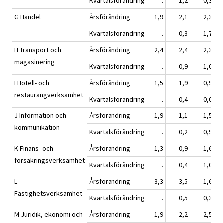
Kvartalsförändring
.
1,2
0,3
G Handel
Årsförändring
1,9
2,1
2,3
Kvartalsförändring
.
0,3
1,7
H Transport och
Årsförändring
2,4
2,4
2,3
magasinering
Kvartalsförändring
.
0,9
1,0
I Hotell- och
Årsförändring
1,5
1,9
0,9
restaurangverksamhet
Kvartalsförändring
.
0,4
0,0
J Information och
Årsförändring
1,9
1,1
1,5
kommunikation
Kvartalsförändring
.
0,2
0,9
K Finans- och
Årsförändring
1,3
0,9
1,6
försäkringsverksamhet
Kvartalsförändring
.
0,4
1,0
L
Årsförändring
3,3
3,5
1,6
Fastighetsverksamhet
Kvartalsförändring
.
0,5
0,3
M Juridik, ekonomi och
Årsförändring
1,9
2,2
2,5