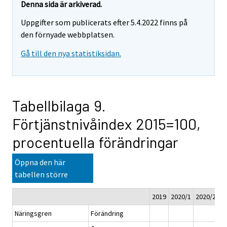
Denna sida är arkiverad.
Uppgifter som publicerats efter 5.4.2022 finns på
den förnyade webbplatsen.
Gå till den nya statistiksidan.
Tabellbilaga 9.
Förtjänstnivåindex 2015=100,
procentuella förändringar
Öppna den här
tabellen större
2019
2020/1
2020/2
2
Näringsgren
Förändring