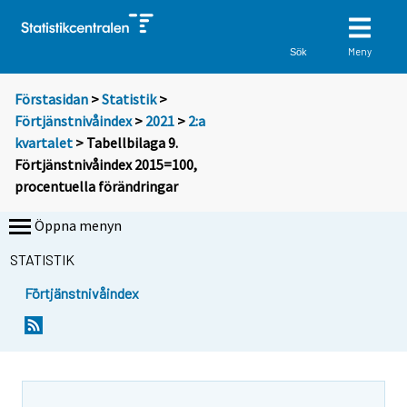
Meny
Sök
Förstasidan
>
Statistik
>
Förtjänstnivåindex
>
2021
>
2:a
kvartalet
> Tabellbilaga 9.
Förtjänstnivåindex 2015=100,
procentuella förändringar
Öppna menyn
STATISTIK
Förtjänstnivåindex