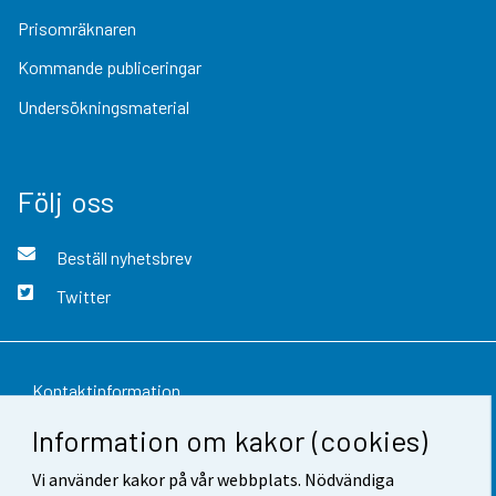
Prisomräknaren
Kommande publiceringar
Undersökningsmaterial
Följ oss
Beställ nyhetsbrev
Twitter
Kontaktinformation
Information om kakor (cookies)
Respons
Vi använder kakor på vår webbplats. Nödvändiga
Användarvillkor