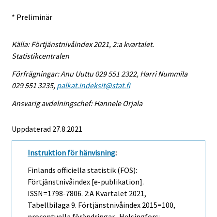
* Preliminär
Källa: Förtjänstnivåindex 2021, 2:a kvartalet.
Statistikcentralen
Förfrågningar: Anu Uuttu 029 551 2322, Harri Nummila
029 551 3235,
palkat.indeksit@stat.fi
Ansvarig avdelningschef: Hannele Orjala
Uppdaterad 27.8.2021
Instruktion för hänvisning
:
Finlands officiella statistik (FOS):
Förtjänstnivåindex [e-publikation].
ISSN=1798-7806.
2:a Kvartalet
2021,
Tabellbilaga 9. Förtjänstnivåindex 2015=100,
procentuella förändringar . Helsingfors: