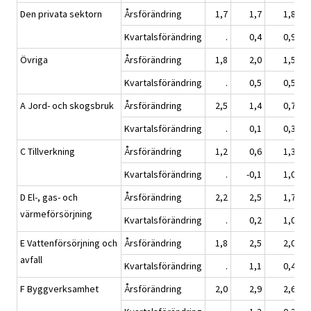
Den privata sektorn
Årsförändring
1,7
1,7
1,8
Kvartalsförändring
.
0,4
0,9
Övriga
Årsförändring
1,8
2,0
1,5
Kvartalsförändring
.
0,5
0,5
A Jord- och skogsbruk
Årsförändring
2,5
1,4
0,7
Kvartalsförändring
.
0,1
0,3
C Tillverkning
Årsförändring
1,2
0,6
1,3
Kvartalsförändring
.
-0,1
1,0
D El-, gas- och
Årsförändring
2,2
2,5
1,7
värmeförsörjning
Kvartalsförändring
.
0,2
1,0
E Vattenförsörjning och
Årsförändring
1,8
2,5
2,0
avfall
Kvartalsförändring
.
1,1
0,4
F Byggverksamhet
Årsförändring
2,0
2,9
2,6