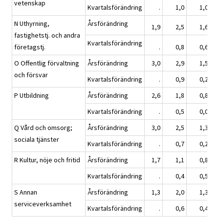
vetenskap
Kvartalsförändring
.
1,0
1,0
N Uthyrning,
Årsförändring
1,9
2,5
1,6
fastighetstj. och andra
Kvartalsförändring
företagstj.
.
0,8
0,6
O Offentlig förvaltning
Årsförändring
3,0
2,9
1,5
och försvar
Kvartalsförändring
.
0,9
0,2
P Utbildning
Årsförändring
2,6
1,8
0,8
Kvartalsförändring
.
0,5
0,0
Q Vård och omsorg;
Årsförändring
3,0
2,5
1,3
sociala tjänster
Kvartalsförändring
.
0,7
0,2
R Kultur, nöje och fritid
Årsförändring
1,7
1,1
0,8
Kvartalsförändring
.
0,4
0,5
S Annan
Årsförändring
1,3
2,0
1,3
serviceverksamhet
Kvartalsförändring
.
0,6
0,4