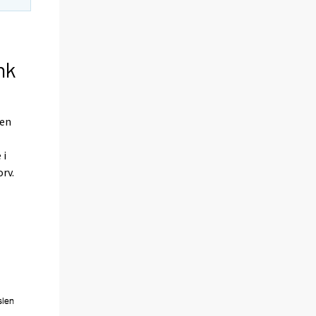
nk
gen
 i
rv.