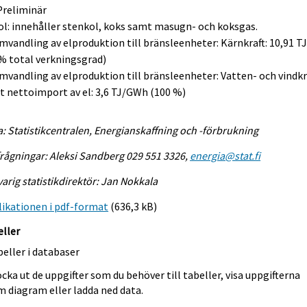
Preliminär
ol: innehåller stenkol, koks samt masugn- och koksgas.
mvandling av elproduktion till bränsleenheter: Kärnkraft: 10,91 
% total verkningsgrad)
mvandling av elproduktion till bränsleenheter: Vatten- och vindkr
 nettoimport av el: 3,6 TJ/GWh (100 %)
a: Statistikcentralen, Energianskaffning och -förbrukning
rågningar: Aleksi Sandberg 029 551 3326,
energia@stat.fi
arig statistikdirektör: Jan Nokkala
ikationen i pdf-format
(636,3 kB)
eller
eller i databaser
cka ut de uppgifter som du behöver till tabeller, visa uppgifterna
m diagram eller ladda ned data.