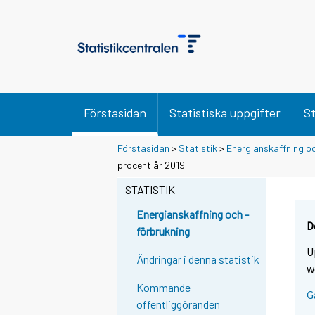
Förstasidan
Statistiska uppgifter
St
Förstasidan
>
Statistik
>
Energianskaffning oc
Y
Y
procent år 2019
o
o
u
u
STATISTIK
a
a
r
r
Energianskaffning och -
e
e
D
förbrukning
m
m
U
o
o
Ändringar i denna statistik
v
v
w
i
i
Kommande
G
n
n
offentliggöranden
g
g