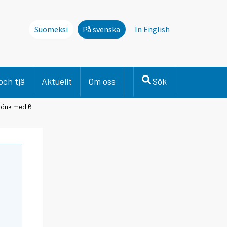
Suomeksi
På svenska
In English
och tjä
Aktuellt
Om oss
Sök
sjönk med 6