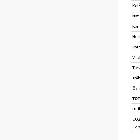
Kol
Nat
Kär
Net
Vat
Vin
Tor
Trä
Övr
TOT
Utri
CO2
av 