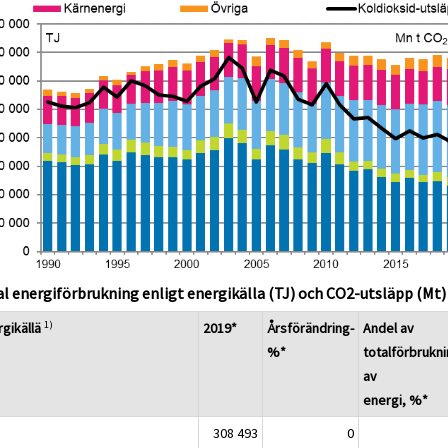
l energiförbrukning enligt energikälla (TJ) och CO2-utsläpp (Mt)
1)
gikällä
2019*
Årsförändring-
Andel av
%*
totalförbrukn
av
energi, %*
308 493
0