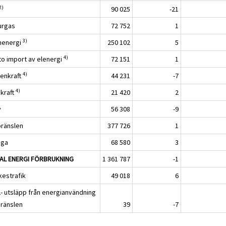
2)
90 025
-21
urgas
72 752
1
3)
nenergi
250 102
5
4)
to import av elenergi
72 151
1
4)
tenkraft
44 231
-7
4)
dkraft
21 420
2
v
56 308
-9
bränslen
377 726
1
iga
68 580
3
AL ENERGI FÖRBRUKNING
1 361 787
-1
kestrafik
49 018
6
- utsläpp från energianvändning
bränslen
39
-7