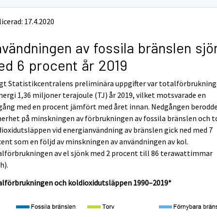
icerad: 17.4.2020
vändningen av fossila bränslen sjö
d 6 procent år 2019
gt Statistikcentralens preliminära uppgifter var totalförbruknin
nergi 1,36 miljoner terajoule (TJ) år 2019, vilket motsvarade en
gång med en procent jämfört med året innan. Nedgången berodde
erhet på minskningen av förbrukningen av fossila bränslen och to
ioxidutsläppen vid energianvändning av bränslen gick ned med 7
ent som en följd av minskningen av användningen av kol.
lförbrukningen av el sjönk med 2 procent till 86 terawattimmar
h).
alförbrukningen och koldioxidutsläppen 1990–2019*