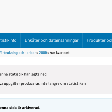
tistikinfo
Enkäter och datainsamlingar
Produkter och
förbrukning och -priser
>
2009
>
4:e kvartalet
enna statistik har lagts ned.
ya uppgifter produceras inte längre om statistiken.
enna sida är arkiverad.