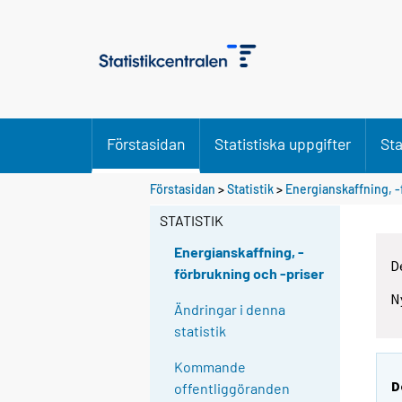
Förstasidan
Statistiska uppgifter
Sta
Förstasidan
>
Statistik
>
Energianskaffning, -
STATISTIK
Energianskaffning, -
D
förbrukning och -priser
N
Ändringar i denna
statistik
Kommande
D
offentliggöranden