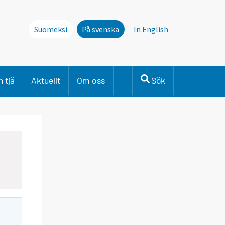
Suomeksi
På svenska
In English
 tjä
Aktuellt
Om oss
Sök