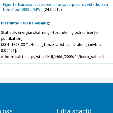
Figur 12. Månadsmedelvärdena för spot-priserna vid elbörsen
Nord Pool 1998-, /MWh
(24.3.2010)
Instruktion för hänvisning
:
Statistik: Energianskaffning, -förbrukning och -priser [e-
publikation].
ISSN=1798-3371. Helsingfors: Statistikcentralen [hänvisat:
8.8.2026].
Åtkomstsätt: http://stat.fi/til/ehkh/2009/04/index_sv.html
a oss
Hitta snabbt