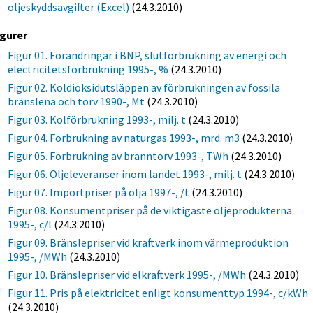
oljeskyddsavgifter (Excel)
(24.3.2010)
igurer
Figur 01. Förändringar i BNP, slutförbrukning av energi och
electricitetsförbrukning 1995-, %
(24.3.2010)
Figur 02. Koldioksidutsläppen av förbrukningen av fossila
bränslena och torv 1990-, Mt
(24.3.2010)
Figur 03. Kolförbrukning 1993-, milj. t
(24.3.2010)
Figur 04. Förbrukning av naturgas 1993-, mrd. m3
(24.3.2010)
Figur 05. Förbrukning av bränntorv 1993-, TWh
(24.3.2010)
Figur 06. Oljeleveranser inom landet 1993-, milj. t
(24.3.2010)
Figur 07. Importpriser på olja 1997-, /t
(24.3.2010)
Figur 08. Konsumentpriser på de viktigaste oljeprodukterna
1995-, c/l
(24.3.2010)
Figur 09. Bränslepriser vid kraftverk inom värmeproduktion
1995-, /MWh
(24.3.2010)
Figur 10. Bränslepriser vid elkraftverk 1995-, /MWh
(24.3.2010)
Figur 11. Pris på elektricitet enligt konsumenttyp 1994-, c/kWh
(24.3.2010)