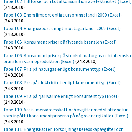
Tabell 02. Tillförsel och totalkonsumtion av elektricitet (Excel)
(24.3.2010)
Tabell 03. Energiimport enligt ursprungsland i 2009 (Excel)
(24.3.2010)
Tabell 04. Energiexport enligt mottagarland i 2009 (Excel)
(24.3.2010)
Tabell 05. Konsumentpriser på flytande bränslen (Excel)
(24.3.2010)
Tabell 06. Konsumentpriser på stenkol, naturgas och inhemska
bränslen i värmeproduktion (Excel)
(24.3.2010)
Tabell 07. Pris på naturgas enligt konsumenttyp (Excel)
(24.3.2010)
Tabell 08. Pris på elektricitet enligt konsumenttyp (Excel)
(24.3.2010)
Tabell 09. Pris på fjärrvärme enligt konsumenttyp (Excel)
(24.3.2010)
Tabell 10. Accis, mervärdesskatt och avgifter med skattenatur
som ingått i konsumentpriserna på några energikällor (Excel)
(24.3.2010)
Tabell 11. Energiskatter, försörjningsberedskapavgifter och