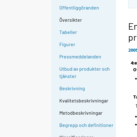
Offentliggöranden
Översikter
En
Tabeller
pr
Figurer
200
Pressmeddelanden
4:
Utbud av produkter och
O
tjänster
Beskrivning
T
Kvalitetsbeskrivningar
Metodbeskrivningar
Begrepp och definitioner