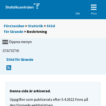
Meny
Sök
Förstasidan
>
Statistik
>
Stöd
för lärande
> Beskrivning
Öppna menyn
STATISTIK
Stöd för lärande
Denna sida är arkiverad.
Uppgifter som publicerats efter 5.4.2022 finns på
den förnyade webbplatsen.