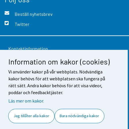
Beställ nyhetsbrev
Twitter
Kontaktinformation
Information om kakor (cookies)
Respons
Vi använder kakor på vår webbplats. Nödvändiga
Användarvillkor
kakor behövs för att webbplatsen ska fungera på
Dataskydd
rätt sätt. Andra kakor behövs för att visa videor,
poddar och feedbacktjäster.
Tillgänglighet
Läs mer om kakor.
Information om webbplatsen
Jag tillåter alla kakor
Bara nödvändiga kakor
Cookie-inställningar