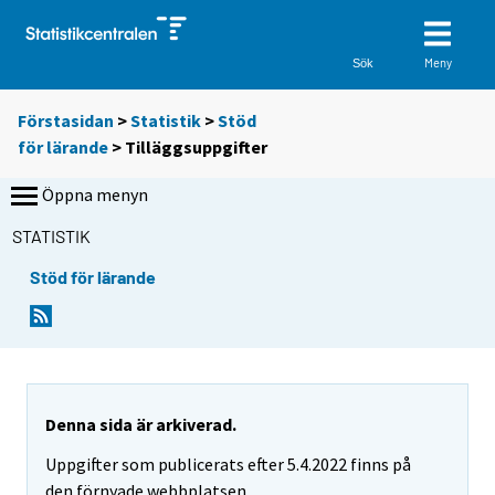
Meny
Sök
Förstasidan
>
Statistik
>
Stöd
för lärande
> Tilläggsuppgifter
Öppna menyn
STATISTIK
Stöd för lärande
Denna sida är arkiverad.
Uppgifter som publicerats efter 5.4.2022 finns på
den förnyade webbplatsen.