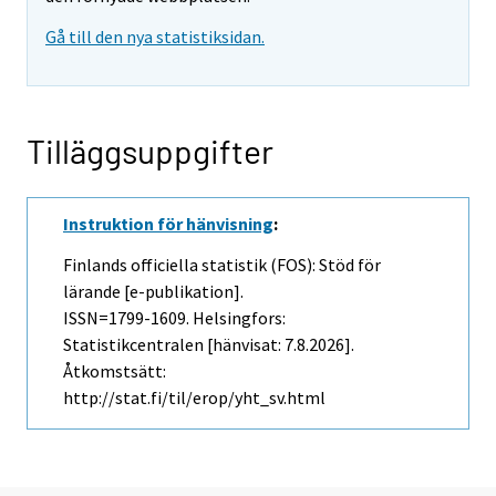
Gå till den nya statistiksidan.
Tilläggsuppgifter
Instruktion för hänvisning
:
Finlands officiella statistik (FOS): Stöd för
lärande [e-publikation].
ISSN=1799-1609. Helsingfors:
Statistikcentralen [hänvisat: 7.8.2026].
Åtkomstsätt:
http://stat.fi/til/erop/yht_sv.html