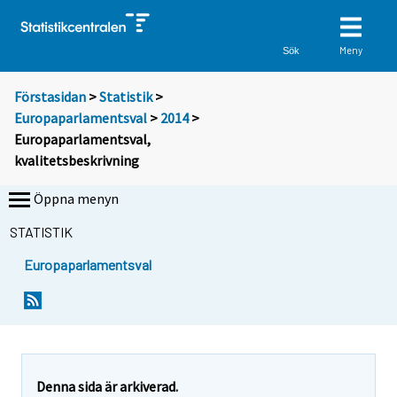
Meny
Sök
Förstasidan
>
Statistik
>
Europaparlamentsval
>
2014
>
Europaparlamentsval,
kvalitetsbeskrivning
Öppna menyn
STATISTIK
Europaparlamentsval
Denna sida är arkiverad.