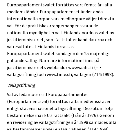
Europaparlamentsvalet förrättas vart femte år i alla
medlemsländer. Europaparlamentet är det enda
internationella organ vars medborgare väljer i direkta
val. För de praktiska arrangemangen svarar de
nationella myndigheterna. I Finland anordnas valet av
justitieministeriet, som fastställer kandidaterna och
valresultatet. I Finlands förrättas
Europaparlamentsvalet söndagen den 25 maj enligt
gällande vallag. Närmare information finns på
justitieministeriets webbsidor www.vaalit.fi (=>
vallagstiftning) och www.finlex.fi, vallagen (714/1998).
Vallagstiftning
Val av ledamöter till Europaparlamentet
(Europarlamentsval) förrättas i alla medlemsstater
enligt statens nationella lagstiftning. Dessutom följs
bestämmelserna i EU:s rättsakt (från år 1976). Genom
en revidering av vallagstiftningen år 1998 samlades alla
valbestämmelser under en lag, vallagen (714/1998),