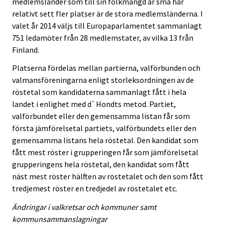
medlemsländer som till sin folkmängd är små har
relativt sett fler platser är de stora medlemsländerna. I
valet år 2014 väljs till Europaparlamentet sammanlagt
751 ledamöter från 28 medlemstater, av vilka 13 från
Finland.
Platserna fördelas mellan partierna, valförbunden och
valmansföreningarna enligt storleksordningen av de
röstetal som kandidaterna sammanlagt fått i hela
landet i enlighet med d`Hondts metod. Partiet,
valförbundet eller den gemensamma listan får som
första jämförelsetal partiets, valförbundets eller den
gemensamma listans hela röstetal. Den kandidat som
fått mest röster i grupperingen får som jämförelsetal
grupperingens hela röstetal, den kandidat som fått
näst mest röster hälften av röstetalet och den som fått
tredjemest röster en tredjedel av röstetalet etc.
Ändringar i valkretsar och kommuner samt
kommunsammanslagningar