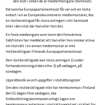
den stat i vilken de är medlemborgare (hemstat).
Vid samma Europaparlamentsval får var och en rösta
enbart i en av Europeiska unionens medlemsstater, dvs.
en röstberättigad får rösta antingen i sitt hemland
eller i den stat där han eller hon bor.
En finsk medborgare som inom den föreskrivna
tidsfristen har meddelat att han eller hon önskar utöva
sin rösträtt i en annan medlemsstat är inte
röstberättigad i Finlands Europaparlamentsval.
Den röstberättigade kan rösta antingen 1) under
förhandsröstningstiden eller 2) på valdagen, på
söndagen.
Upprättande av och uppgifter i rösträttsregister
Om den röstberättigade inte har hemkommun i Finland
den 51 dagen före valdagen, ska
folkbokföringskommunen enligt lagen om
hemkommun antecknas i rösträttsregistret i stället för