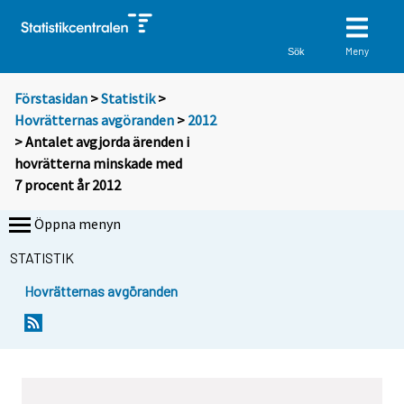
Meny
Sök
Förstasidan
>
Statistik
>
Hovrätternas avgöranden
>
2012
> Antalet avgjorda ärenden i
hovrätterna minskade med
7 procent år 2012
Öppna menyn
STATISTIK
Hovrätternas avgöranden