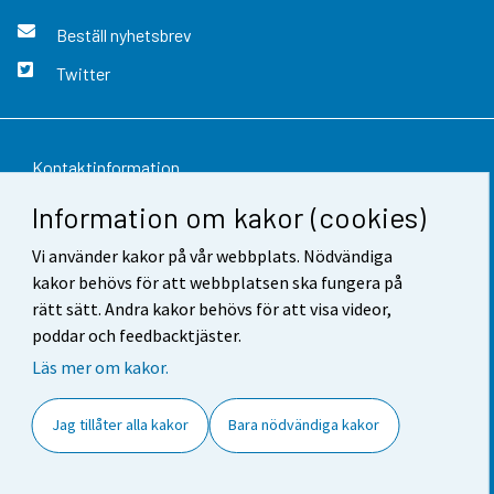
Beställ nyhetsbrev
Twitter
Kontaktinformation
Information om kakor (cookies)
Respons
Vi använder kakor på vår webbplats. Nödvändiga
Användarvillkor
kakor behövs för att webbplatsen ska fungera på
Dataskydd
rätt sätt. Andra kakor behövs för att visa videor,
poddar och feedbacktjäster.
Tillgänglighet
Läs mer om kakor.
Information om webbplatsen
Jag tillåter alla kakor
Bara nödvändiga kakor
Cookie-inställningar