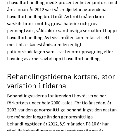
i huvudförhandling med 3 procentenheter jämfört med
året innan. År 2012 var två tredjedelar av ärendena i
huvudförhandling brottmål. Av brottmålen kom
särskilt brott mot liv, grova hälerier och grov
penningtvätt, våldtäkter samt övriga sexualbrott upp i
huvudförhandling. Av tvistemålen kom relativt sett
mest bl.a. skadeståndsärenden enligt
patientskadelagen samt tvister om uppsägning eller
hävning av arbetsavtal upp i huvudförhandling.
Behandlingstiderna kortare, stor
variation i tiderna
Behandlingstiderna för ärenden i hovrätterna har
förkortats under hela 2000-talet. För tio år sedan, år
2003, var den genomsnittliga behandlingstiden nästan
tre månader längre än den genomsnittliga
behandlingstiden år 2012, 5,9 månader. På 10 år har
särskilt behandlingarna som varat mer än ett år