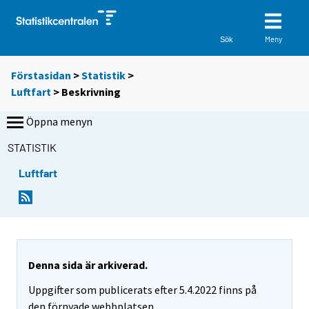
Meny
Sök
Förstasidan
>
Statistik
>
Luftfart
> Beskrivning
Öppna menyn
STATISTIK
Luftfart
Denna sida är arkiverad.
Uppgifter som publicerats efter 5.4.2022 finns på
den förnyade webbplatsen.