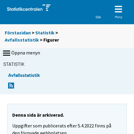
Meny
Sök
Förstasidan
>
Statistik
>
Avfallsstatistik
> Figurer
Öppna menyn
STATISTIK
Avfallsstatistik
Denna sida är arkiverad.
Uppgifter som publicerats efter 5.4.2022 finns på
den förnyade webbplatsen.