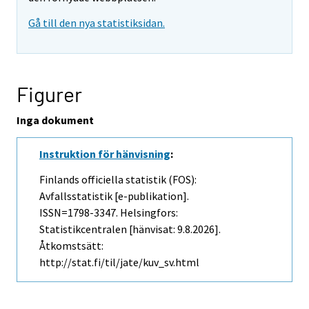
Gå till den nya statistiksidan.
Figurer
Inga dokument
Instruktion för hänvisning
:
Finlands officiella statistik (FOS):
Avfallsstatistik [e-publikation].
ISSN=1798-3347. Helsingfors:
Statistikcentralen [hänvisat: 9.8.2026].
Åtkomstsätt:
http://stat.fi/til/jate/kuv_sv.html