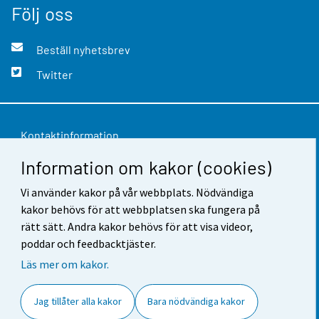
Följ oss
Beställ nyhetsbrev
Twitter
Kontaktinformation
Information om kakor (cookies)
Respons
Användarvillkor
Vi använder kakor på vår webbplats. Nödvändiga
kakor behövs för att webbplatsen ska fungera på
Dataskydd
rätt sätt. Andra kakor behövs för att visa videor,
poddar och feedbacktjäster.
Tillgänglighet
Läs mer om kakor.
Information om webbplatsen
Jag tillåter alla kakor
Bara nödvändiga kakor
Cookie-inställningar