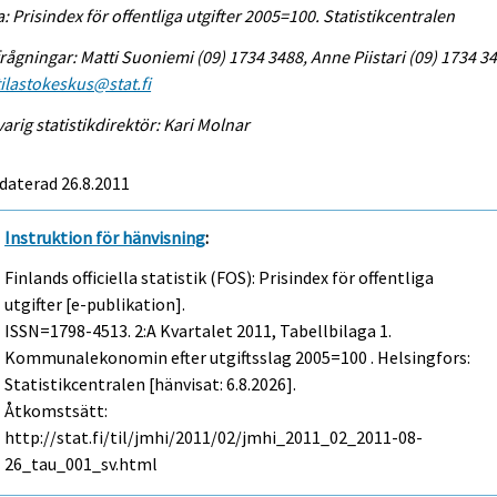
a: Prisindex för offentliga utgifter 2005=100. Statistikcentralen
rågningar: Matti Suoniemi (09) 1734 3488, Anne Piistari (09) 1734 3
tilastokeskus@stat.fi
arig statistikdirektör: Kari Molnar
daterad 26.8.2011
Instruktion för hänvisning
:
Finlands officiella statistik (FOS): Prisindex för offentliga
utgifter [e-publikation].
ISSN=1798-4513.
2:a Kvartalet
2011, Tabellbilaga 1.
Kommunalekonomin efter utgiftsslag 2005=100 . Helsingfors:
Statistikcentralen [hänvisat: 6.8.2026].
Åtkomstsätt:
http://stat.fi/til/jmhi/2011/02/jmhi_2011_02_2011-08-
26_tau_001_sv.html