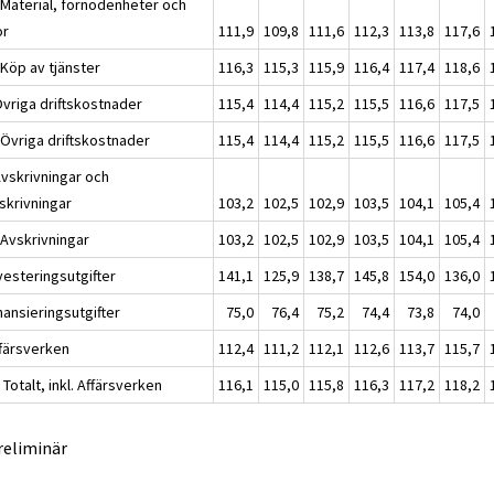
 Material, förnödenheter och
or
111,9
109,8
111,6
112,3
113,8
117,6
 Köp av tjänster
116,3
115,3
115,9
116,4
117,4
118,6
Övriga driftskostnader
115,4
114,4
115,2
115,5
116,6
117,5
 Övriga driftskostnader
115,4
114,4
115,2
115,5
116,6
117,5
Avskrivningar och
skrivningar
103,2
102,5
102,9
103,5
104,1
105,4
 Avskrivningar
103,2
102,5
102,9
103,5
104,1
105,4
vesteringsutgifter
141,1
125,9
138,7
145,8
154,0
136,0
nansieringsutgifter
75,0
76,4
75,2
74,4
73,8
74,0
ffärsverken
112,4
111,2
112,1
112,6
113,7
115,7
Totalt, inkl. Affärsverken
116,1
115,0
115,8
116,3
117,2
118,2
reliminär