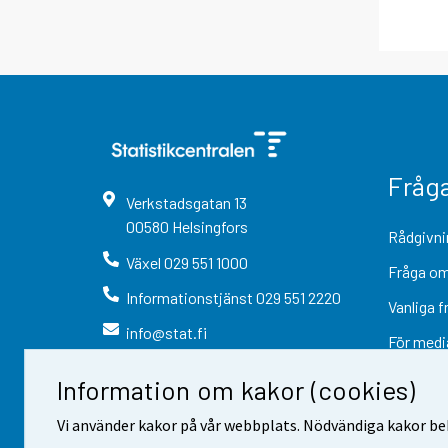
Fråg
Verkstadsgatan
13
00580
Helsingfors
Rådgivni
Växel
029 551 1000
Fråga om
Informationstjänst
029 551 2220
Vanliga f
info@stat.fi
För medi
Information om kakor (cookies)
Vi använder kakor på vår webbplats. Nödvändiga kakor beh