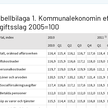
bellbilaga 1. Kommunalekonomin e
giftsslag 2005=100
1)
tal, index
2010
2011
2010
Q1
Q2
Q3
Q4
Q1
talt, oräknad affärsverken
116,4
115,4
116,1
116,7
117,6
118,4
riftskostnader
116,9
115,9
116,6
117,1
118,0
119,0
Personalkostnader
119,7
119,0
119,4
119,9
120,6
121,1
 Löner och arvoden
120,5
119,7
120,2
120,7
121,4
121,9
 Socialförsäkringsavgifter
117,4
116,6
117,1
117,6
118,3
118,5
 Betalda pensioner
112,0
112,0
112,0
112,0
112,0
113,5
Köp av varor och tjänster
115,5
114,4
115,2
115,8
116,8
118,5