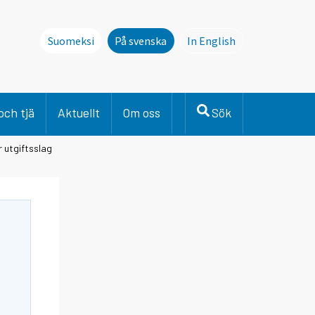
Suomeksi
På svenska
In English
This page is not avai
och tjä
Aktuellt
Om oss
Sök
 utgiftsslag