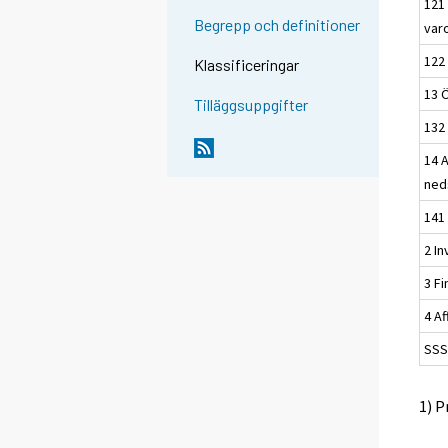
121
Begrepp och definitioner
var
122
Klassificeringar
13 
Tilläggsuppgifter
132
14 
ned
141
2 In
3 Fi
4 A
SSS 
1) P