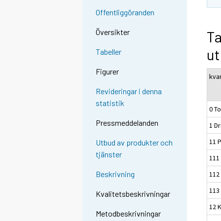
Offentliggöranden
Översikter
Ta
ut
Tabeller
Figurer
kvar
Revideringar i denna
statistik
0 To
Pressmeddelanden
1 D
11 
Utbud av produkter och
tjänster
111
Beskrivning
112
113
Kvalitetsbeskrivningar
12 
Metodbeskrivningar