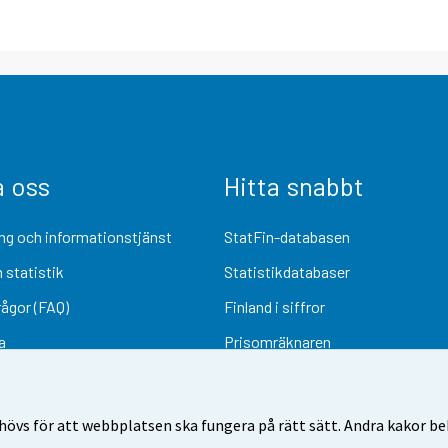
a oss
Hitta snabbt
ng och informationstjänst
StatFin-databasen
 statistik
Statistikdatabaser
rågor (FAQ)
Finland i siffror
a
Prisomräknaren
Kommande publiceringar
Undersökningsmaterial
övs för att webbplatsen ska fungera på rätt sätt. Andra kakor behö