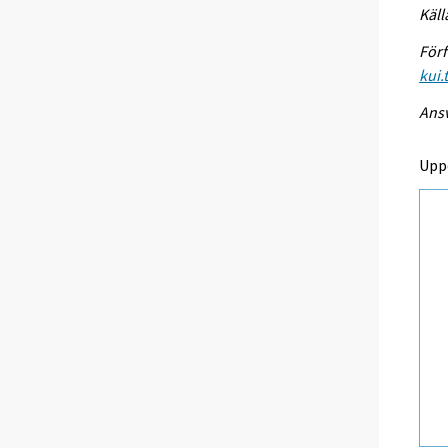
Käll
Förf
kui.
Ansv
Upp