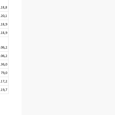
118,8
120,1
118,9
118,9
106,2
106,2
136,0
79,0
117,2
119,7