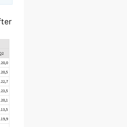
fter
Q2
120,0
120,5
122,7
123,5
120,1
113,5
119,9