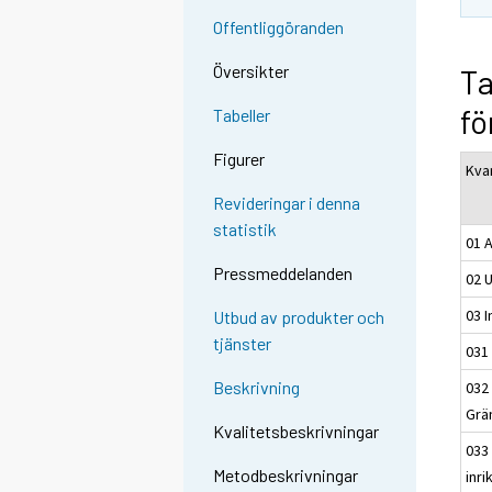
Offentliggöranden
Översikter
Ta
fö
Tabeller
Figurer
Kvar
Revideringar i denna
statistik
01 A
Pressmeddelanden
02 U
03 I
Utbud av produkter och
tjänster
031
Beskrivning
032
Grä
Kvalitetsbeskrivningar
033
Metodbeskrivningar
inri