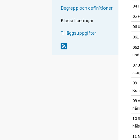
04 
Begrepp och definitioner
05 
Klassificeringar
06 
Tilläggsuppgifter
061
062
und
07 
sko
08
Kom
09 
när
10 S
häl
11 M