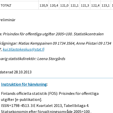
 TOTALT
120,9
120,4
121,0
121,1
121,3
122,4
123,1
reliminär
a: Prisindex för offentliga utgifter 2005=100. Statistikcentralen
rågningar: Matias Kemppainen 09 1734 3564, Anne Piistari 09 1734
7,
kui.tilastokeskus@stat.fi
arig statistikdirektör: Leena Storgårds
daterad 28.10.2013
Instruktion för hänvisning
:
Finlands officiella statistik (FOS): Prisindex för offentliga
utgifter [e-publikation].
ISSN=1798-4513.
3:e Kvartalet
2013, Tabellbilaga 4.
Statsekonomin efter förvaltningsområde 2005=100 .