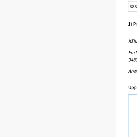
SSS
1) P
Käll
Förf
348
Ansv
Upp