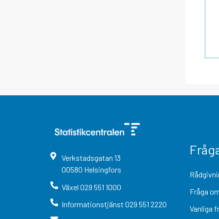
Fråg
Verkstadsgatan
13
00580
Helsingfors
Rådgivni
Växel
029 551 1000
Fråga om
Informationstjänst
029 551 2220
Vanliga f