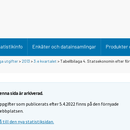
atistikinfo
Enkäter och datainsamlingar
Produkter 
ga utgifter
>
2013
>
3:e kvartalet
> Tabellbilaga 4. Statsekonomin efter f
enna sida är arkiverad.
ppgifter som publicerats efter 5.4.2022 finns på den förnyade
ebbplatsen.
å till den nya statistiksidan.