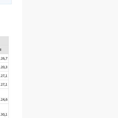
II
126,7
120,3
127,1
127,1
124,6
130,1