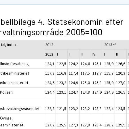
bellbilaga 4. Statsekonomin efter
rvaltningsområde 2005=100
1)
tal, index
2012
2013
2012
I
II
III
IV
I
II
I
llmän förvaltning
124,1
122,5
124,2
124,6
125,1
125,0
126,6
trikesministeriet
117,3
116,8
117,4
117,5
117,7
119,7
120,3
nrikesministeriet
124,6
123,2
124,9
125,0
125,3
125,0
127,0
 Polisen
124,4
123,1
124,7
124,8
124,9
124,9
126,9
nsbevakningsväsendet
122,8
121,5
123,2
123,2
123,3
122,4
124,5
 Övriga,
kesministeriet
127,2
125,5
127,3
127,8
128,4
128,2
129,9