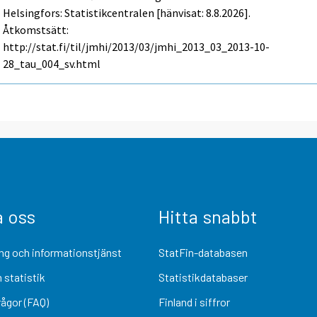
Helsingfors: Statistikcentralen [hänvisat: 8.8.2026].
Åtkomstsätt:
http://stat.fi/til/jmhi/2013/03/jmhi_2013_03_2013-10-
28_tau_004_sv.html
a oss
Hitta snabbt
ng och informationstjänst
StatFin-databasen
 statistik
Statistikdatabaser
rågor (FAQ)
Finland i siffror