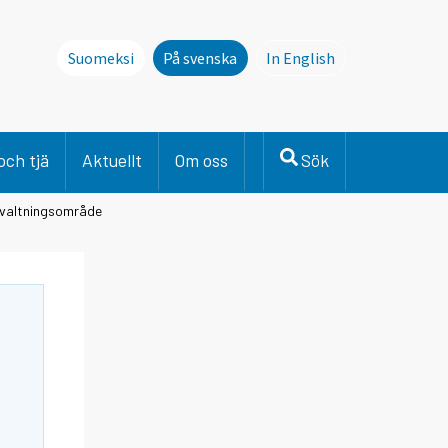
Suomeksi
På svenska
In English
This page is not avai
och tjä
Aktuellt
Om oss
Sök
örvaltningsområde