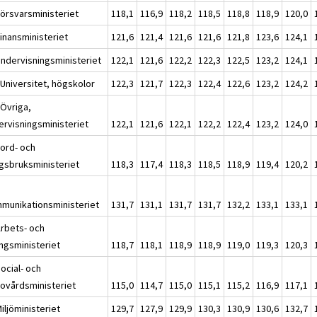
Försvarsministeriet
118,1
116,9
118,2
118,5
118,8
118,9
120,0
Finansministeriet
121,6
121,4
121,6
121,6
121,8
123,6
124,1
Undervisningsministeriet
122,1
121,6
122,2
122,3
122,5
123,2
124,1
 Universitet, högskolor
122,3
121,7
122,3
122,4
122,6
123,2
124,2
 Övriga,
ervisningsministeriet
122,1
121,6
122,1
122,2
122,4
123,2
124,0
Jord- och
gsbruksministeriet
118,3
117,4
118,3
118,5
118,9
119,4
120,2
munikationsministeriet
131,7
131,1
131,7
131,7
132,2
133,1
133,1
Arbets- och
ingsministeriet
118,7
118,1
118,9
118,9
119,0
119,3
120,3
ocial- och
sovårdsministeriet
115,0
114,7
115,0
115,1
115,2
116,9
117,1
iljöministeriet
129,7
127,9
129,9
130,3
130,9
130,6
132,7