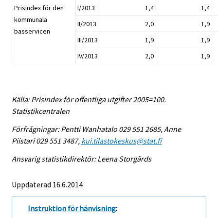
Prisindex för den
I/2013
1,4
1,4
kommunala
II/2013
2,0
1,9
basservicen
III/2013
1,9
1,9
IV/2013
2,0
1,9
Källa: Prisindex för offentliga utgifter 2005=100.
Statistikcentralen
Förfrågningar: Pentti Wanhatalo 029 551 2685, Anne
Piistari 029 551 3487,
kui.tilastokeskus@stat.fi
Ansvarig statistikdirektör: Leena Storgårds
Uppdaterad 16.6.2014
Instruktion för hänvisning
: