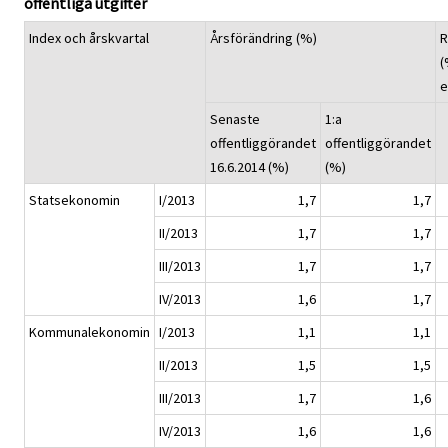
offentliga utgifter
Index och årskvartal
Årsförändring (%)
R
(
e
Senaste
1:a
offentliggörandet
offentliggörandet
16.6.2014 (%)
(%)
Statsekonomin
I/2013
1,7
1,7
II/2013
1,7
1,7
III/2013
1,7
1,7
IV/2013
1,6
1,7
Kommunalekonomin
I/2013
1,1
1,1
II/2013
1,5
1,5
III/2013
1,7
1,6
IV/2013
1,6
1,6