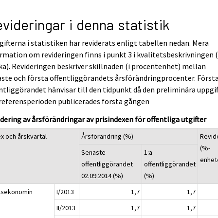
videringar i denna statistik
ifterna i statistiken har reviderats enligt tabellen nedan. Mera
rmation om revideringen finns i punkt 3 i kvalitetsbeskrivningen 
ka). Revideringen beskriver skillnaden (i procentenhet) mellan
ste och första offentliggörandets årsförändringprocenter. Först
ntliggörandet hänvisar till den tidpunkt då den preliminära uppgi
referensperioden publicerades första gången
dering av årsförändringar av prisindexen för offentliga utgifter
ex och årskvartal
Årsförändring (%)
Revid
(%-
Senaste
1:a
enhet
offentliggörandet
offentliggörandet
02.09.2014 (%)
(%)
tsekonomin
I/2013
1,7
1,7
II/2013
1,7
1,7