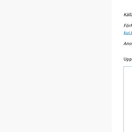
Käll
Förf
kui.
Ansv
Upp