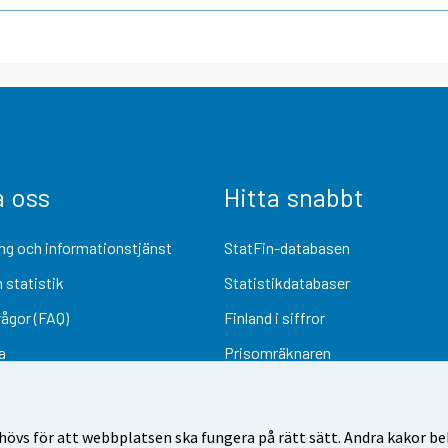
a oss
Hitta snabbt
ng och informationstjänst
StatFin-databasen
 statistik
Statistikdatabaser
rågor (FAQ)
Finland i siffror
a
Prisomräknaren
Kommande publiceringar
Undersökningsmaterial
övs för att webbplatsen ska fungera på rätt sätt. Andra kakor behö