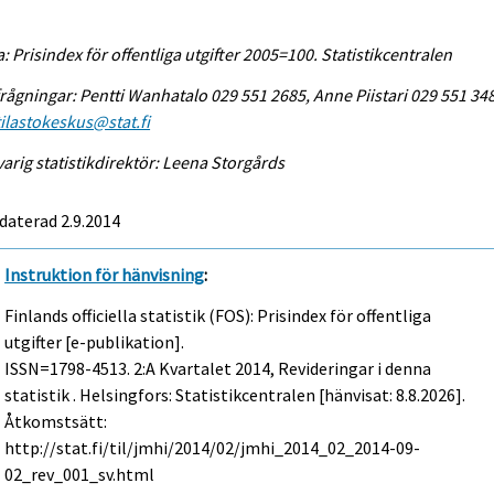
a: Prisindex för offentliga utgifter 2005=100. Statistikcentralen
rågningar: Pentti Wanhatalo 029 551 2685, Anne Piistari 029 551 34
tilastokeskus@stat.fi
arig statistikdirektör: Leena Storgårds
daterad 2.9.2014
Instruktion för hänvisning
:
Finlands officiella statistik (FOS): Prisindex för offentliga
utgifter [e-publikation].
ISSN=1798-4513.
2:a Kvartalet
2014, Revideringar i denna
statistik . Helsingfors: Statistikcentralen [hänvisat: 8.8.2026].
Åtkomstsätt:
http://stat.fi/til/jmhi/2014/02/jmhi_2014_02_2014-09-
02_rev_001_sv.html