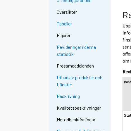
Offentliggöranden
Översikter
Re
Tabeller
Uppg
info
Figurer
fins
sena
Revideringar i denna
offe
statistik
om 
Pressmeddelanden
Revi
Utbud av produkter och
Ind
tjänster
Beskrivning
Kvalitetsbeskrivningar
Sta
Metodbeskrivningar