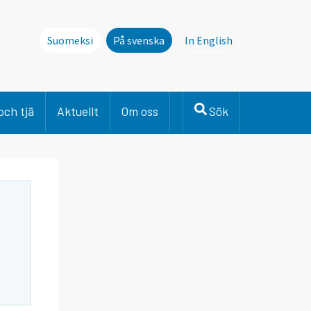
Suomeksi
På svenska
In English
This page is not avai
och tjä
Aktuellt
Om oss
Sök