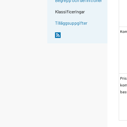
Begrepp och definitioner
Klassificeringar
Tilläggsuppgifter
Kom
Pri
kom
bas