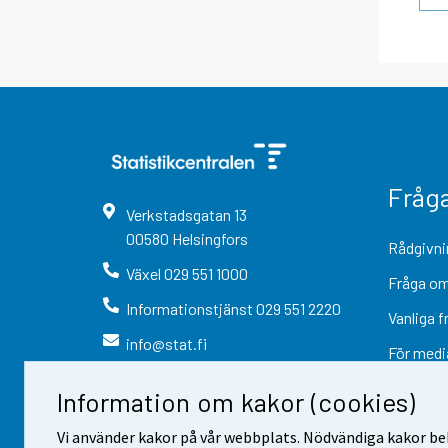
Fråg
Verkstadsgatan
13
00580
Helsingfors
Rådgivni
Växel
029 551 1000
Fråga om
Informationstjänst
029 551 2220
Vanliga f
info@stat.fi
För medi
Information om kakor (cookies)
Vi använder kakor på vår webbplats. Nödvändiga kakor beh