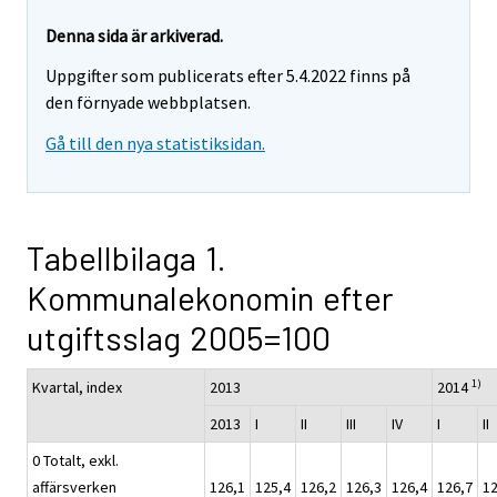
Denna sida är arkiverad.
Uppgifter som publicerats efter 5.4.2022 finns på
den förnyade webbplatsen.
Gå till den nya statistiksidan.
Tabellbilaga 1.
Kommunalekonomin efter
utgiftsslag 2005=100
1)
Kvartal, index
2013
2014
2013
I
II
III
IV
I
II
0 Totalt, exkl.
affärsverken
126,1
125,4
126,2
126,3
126,4
126,7
12