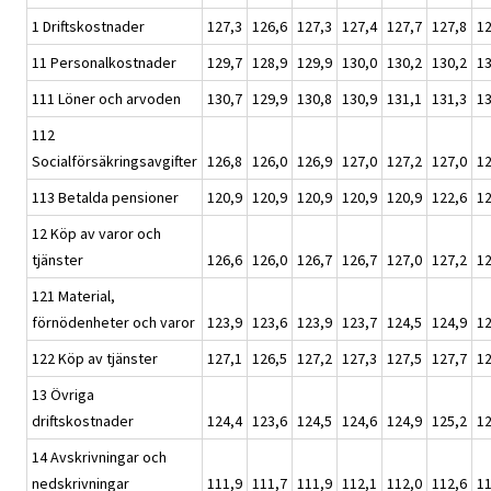
1 Driftskostnader
127,3
126,6
127,3
127,4
127,7
127,8
12
11 Personalkostnader
129,7
128,9
129,9
130,0
130,2
130,2
13
111 Löner och arvoden
130,7
129,9
130,8
130,9
131,1
131,3
13
112
Socialförsäkringsavgifter
126,8
126,0
126,9
127,0
127,2
127,0
12
113 Betalda pensioner
120,9
120,9
120,9
120,9
120,9
122,6
12
12 Köp av varor och
tjänster
126,6
126,0
126,7
126,7
127,0
127,2
12
121 Material,
förnödenheter och varor
123,9
123,6
123,9
123,7
124,5
124,9
12
122 Köp av tjänster
127,1
126,5
127,2
127,3
127,5
127,7
12
13 Övriga
driftskostnader
124,4
123,6
124,5
124,6
124,9
125,2
12
14 Avskrivningar och
nedskrivningar
111,9
111,7
111,9
112,1
112,0
112,6
11