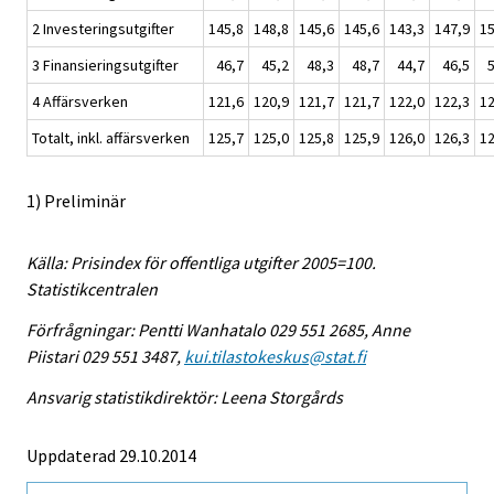
2 Investeringsutgifter
145,8
148,8
145,6
145,6
143,3
147,9
15
3 Finansieringsutgifter
46,7
45,2
48,3
48,7
44,7
46,5
4 Affärsverken
121,6
120,9
121,7
121,7
122,0
122,3
12
Totalt, inkl. affärsverken
125,7
125,0
125,8
125,9
126,0
126,3
12
1) Preliminär
Källa: Prisindex för offentliga utgifter 2005=100.
Statistikcentralen
Förfrågningar: Pentti Wanhatalo 029 551 2685, Anne
Piistari 029 551 3487,
kui.tilastokeskus@stat.fi
Ansvarig statistikdirektör: Leena Storgårds
Uppdaterad 29.10.2014