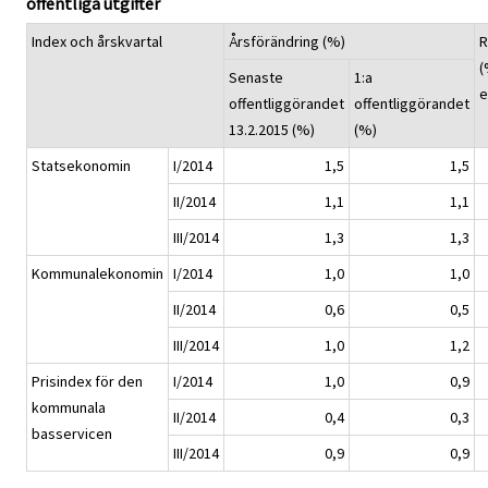
offentliga utgifter
Index och årskvartal
Årsförändring (%)
R
(
Senaste
1:a
e
offentliggörandet
offentliggörandet
13.2.2015 (%)
(%)
Statsekonomin
I/2014
1,5
1,5
II/2014
1,1
1,1
III/2014
1,3
1,3
Kommunalekonomin
I/2014
1,0
1,0
II/2014
0,6
0,5
III/2014
1,0
1,2
Prisindex för den
I/2014
1,0
0,9
kommunala
II/2014
0,4
0,3
basservicen
III/2014
0,9
0,9