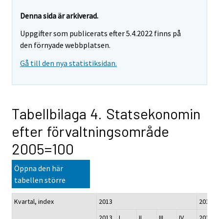
Denna sida är arkiverad.
Uppgifter som publicerats efter 5.4.2022 finns på
den förnyade webbplatsen.
Gå till den nya statistiksidan.
Tabellbilaga 4. Statsekonomin
efter förvaltningsområde
2005=100
Öppna den här
tabellen större
1)
Kvartal, index
2013
2014
2013
I
II
III
IV
2014