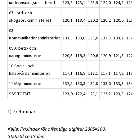
undervisningsministeriet
123,8
123,1
123,9
124,0
124,2
125,3
07 Jord- och
skogsbruksministeriet
120,1
119,4
120,2
120,2
120,6
121,6
08
Kommunikationsministeriet
133,3
133,0
133,0
133,3
133,7
134,7
09 Arbets- och
näringsministeriet
120,5
119,3
120,6
120,9
121,3
122,5
10 Social- och
hälsovårdsministeriet
117,1
116,9
117,1
117,1
117,2
118,2
11 Miljöministeriet
132,5
130,8
132,8
133,0
133,3
134,7
SSS TOTALT
123,0
122,4
123,1
123,2
123,3
124,5
1) Preliminär
Källa: Prisindex för offentliga utgifter 2005=100.
Statistikcentralen