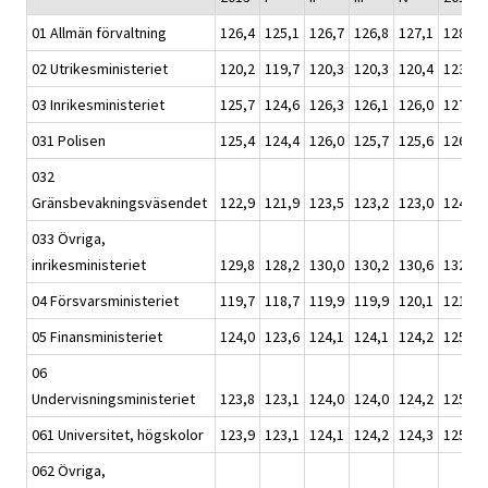
01 Allmän förvaltning
126,4
125,1
126,7
126,8
127,1
128,7
02 Utrikesministeriet
120,2
119,7
120,3
120,3
120,4
123,0
03 Inrikesministeriet
125,7
124,6
126,3
126,1
126,0
127,2
031 Polisen
125,4
124,4
126,0
125,7
125,6
126,5
032
Gränsbevakningsväsendet
122,9
121,9
123,5
123,2
123,0
124,0
033 Övriga,
inrikesministeriet
129,8
128,2
130,0
130,2
130,6
132,6
04 Försvarsministeriet
119,7
118,7
119,9
119,9
120,1
121,7
05 Finansministeriet
124,0
123,6
124,1
124,1
124,2
125,4
06
Undervisningsministeriet
123,8
123,1
124,0
124,0
124,2
125,4
061 Universitet, högskolor
123,9
123,1
124,1
124,2
124,3
125,6
062 Övriga,