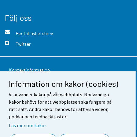
Följ oss
Beställ nyhetsbrev
Twitter
Kontaktinformation
Information om kakor (cookies)
Respons
Vi använder kakor på vår webbplats. Nödvändiga
Användarvillkor
kakor behövs för att webbplatsen ska fungera på
Dataskydd
rätt sätt. Andra kakor behövs för att visa videor,
poddar och feedbacktjäster.
Tillgänglighet
Läs mer om kakor.
Information om webbplatsen