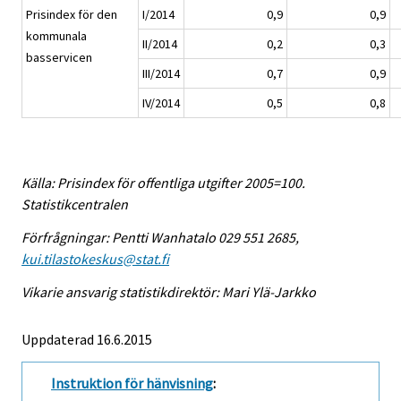
Prisindex för den
I/2014
0,9
0,9
kommunala
II/2014
0,2
0,3
basservicen
III/2014
0,7
0,9
IV/2014
0,5
0,8
Källa: Prisindex för offentliga utgifter 2005=100.
Statistikcentralen
Förfrågningar: Pentti Wanhatalo 029 551 2685,
kui.tilastokeskus@stat.fi
Vikarie ansvarig statistikdirektör: Mari Ylä-Jarkko
Uppdaterad 16.6.2015
Instruktion för hänvisning
: