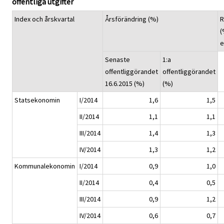
offentliga utgifter
Index och årskvartal
Årsförändring (%)
R
(
e
Senaste
1:a
offentliggörandet
offentliggörandet
16.6.2015 (%)
(%)
Statsekonomin
I/2014
1,6
1,5
II/2014
1,1
1,1
III/2014
1,4
1,3
IV/2014
1,3
1,2
Kommunalekonomin
I/2014
0,9
1,0
II/2014
0,4
0,5
III/2014
0,9
1,2
IV/2014
0,6
0,7