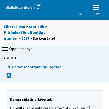
Meny
Sök
Förstasidan
>
Statistik
>
Prisindex för offentliga
utgifter
>
2017
>
3:e kvartalet
Öppna menyn
STATISTIK
Prisindex för offentliga utgifter
Denna sida är arkiverad.
Uppgifter som publicerats efter 5.4.2022 finns på