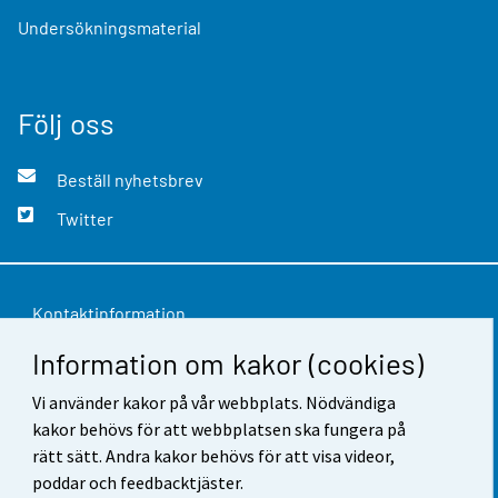
Undersökningsmaterial
Följ oss
Beställ nyhetsbrev
Twitter
Kontaktinformation
Information om kakor (cookies)
Respons
Vi använder kakor på vår webbplats. Nödvändiga
Användarvillkor
kakor behövs för att webbplatsen ska fungera på
Dataskydd
rätt sätt. Andra kakor behövs för att visa videor,
poddar och feedbacktjäster.
Tillgänglighet