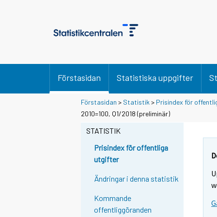
Förstasidan
Statistiska uppgifter
St
Förstasidan
>
Statistik
>
Prisindex för offentli
2010=100, Q1/2018 (preliminär)
STATISTIK
Prisindex för offentliga
D
utgifter
U
Ändringar i denna statistik
w
Kommande
G
offentliggöranden