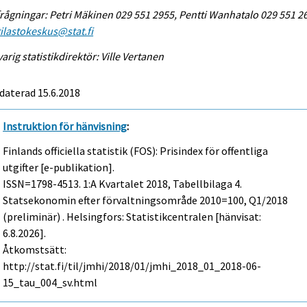
rågningar: Petri Mäkinen 029 551 2955, Pentti Wanhatalo 029 551 2
tilastokeskus@stat.fi
arig statistikdirektör: Ville Vertanen
daterad 15.6.2018
Instruktion för hänvisning
:
Finlands officiella statistik (FOS): Prisindex för offentliga
utgifter [e-publikation].
ISSN=1798-4513.
1:a Kvartalet
2018, Tabellbilaga 4.
Statsekonomin efter förvaltningsområde 2010=100, Q1/2018
(preliminär) . Helsingfors: Statistikcentralen [hänvisat:
6.8.2026].
Åtkomstsätt:
http://stat.fi/til/jmhi/2018/01/jmhi_2018_01_2018-06-
15_tau_004_sv.html