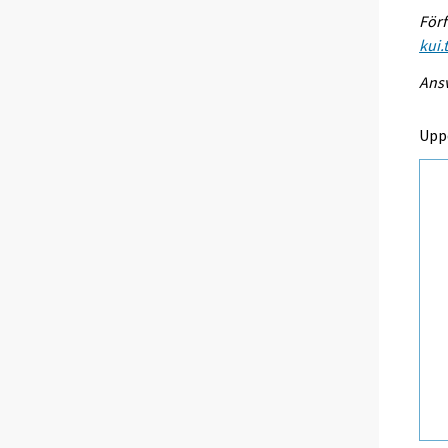
Förf
kui.
Ansv
Upp