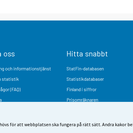
a oss
Hitta snabbt
ng och informationstjänst
StatFin-databasen
 statistik
Statistikdatabaser
rågor (FAQ)
Finland i siffror
a
Prisomräknaren
Kommande publiceringar
Undersökningsmaterial
övs för att webbplatsen ska fungera på rätt sätt. Andra kakor behö