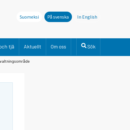
Suomeksi
På svenska
In English
This page is not avai
och tjä
Aktuellt
Om oss
Sök
örvaltningsområde