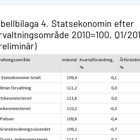
bellbilaga 4. Statsekonomin efter
rvaltningsområde 2010=100, Q1/20
reliminär)
valtningsområde
Indextal
Kvartalförändring,
Årförändri
%
%
 Statsekonomin totalt
109,4
-0,1
llmän förvaltning
111,2
0,0
trikesministeriet
113,8
0,0
nrikesministeriet
110,2
-0,3
 Polisen
109,8
-0,4
 Gränsbevakningsväsendet
109,2
-0,7
Övriga, Inrikesministeriet
112,2
0,2