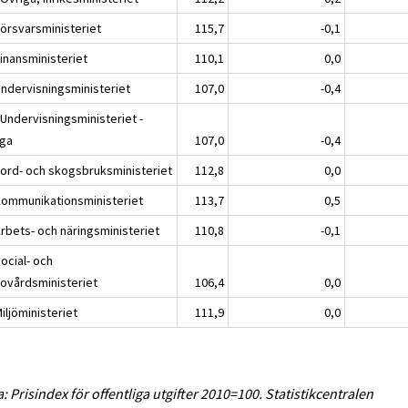
Försvarsministeriet
115,7
-0,1
Finansministeriet
110,1
0,0
Undervisningsministeriet
107,0
-0,4
 Undervisningsministeriet -
iga
107,0
-0,4
Jord- och skogsbruksministeriet
112,8
0,0
Kommunikationsministeriet
113,7
0,5
Arbets- och näringsministeriet
110,8
-0,1
ocial- och
sovårdsministeriet
106,4
0,0
iljöministeriet
111,9
0,0
a: Prisindex för offentliga utgifter 2010=100. Statistikcentralen