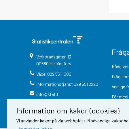
Fråg
Verkstadsgatan
13
00580
Helsingfors
Rådgivni
Växel
029 551 1000
Fråga om
Informationstjänst
029 551 2220
Vanliga f
info@stat.fi
För medi
Information om kakor (cookies)
Vi använder kakor på vår webbplats. Nödvändiga kakor beh
Läs mer om kakor.