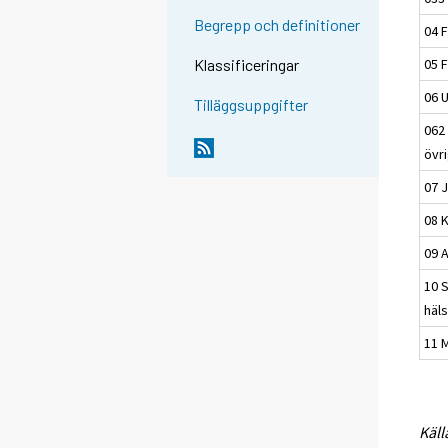
Begrepp och definitioner
04 
05 
Klassificeringar
06 
Tilläggsuppgifter
062
övr
07 
08 
09 
10 S
häl
11 M
Käll