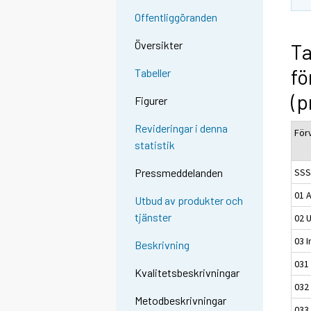
Offentliggöranden
Översikter
Ta
fö
Tabeller
(p
Figurer
Revideringar i denna
För
statistik
SSS
Pressmeddelanden
01 A
Utbud av produkter och
tjänster
02 U
03 I
Beskrivning
031
Kvalitetsbeskrivningar
032
Metodbeskrivningar
033 