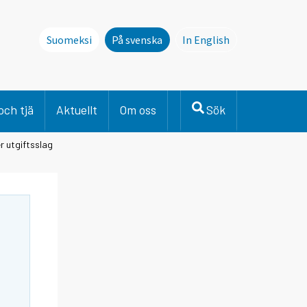
Suomeksi
På svenska
In English
This page is not avai
och tjä
Aktuellt
Om oss
Sök
r utgiftsslag