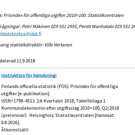
a: Prisindex för offentliga utgifter 2010=100. Statistikcentralen
rågningar: Petri Mäkinen 029 551 2955, Pentti Wanhatalo 029 551 2
tilastokeskus@stat.fi
arig statistikdirektör: Ville Vertanen
daterad 11.9.2018
Instruktion för hänvisning
:
Finlands officiella statistik (FOS): Prisindex för offentliga
utgifter [e-publikation].
ISSN=1798-4513.
2:a Kvartalet
2018, Tabellbilaga 1.
Kommunalekonomin efter utgiftsslag 2010=100, Q2/2018
(preliminär) . Helsingfors: Statistikcentralen [hänvisat:
8.8.2026].
Åtkomstsätt: