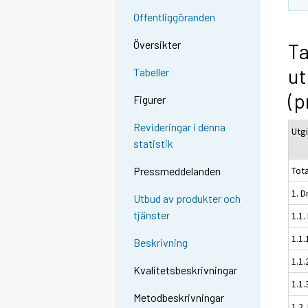
Offentliggöranden
Översikter
Ta
ut
Tabeller
(p
Figurer
Revideringar i denna
Utgi
statistik
Tota
Pressmeddelanden
1. D
Utbud av produkter och
tjänster
1.1
1.1
Beskrivning
1.1.
Kvalitetsbeskrivningar
1.1.
Metodbeskrivningar
1.2.