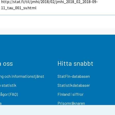
http://stat.fi/til/jmhi/2018/02/jmhi_2018_02_2018-09-
11_tau_001_sv.html
a oss
Hitta snabbt
ng och informationstjänst
StatFin-databasen
 statistik
Statistikdatabaser
rågor (FAQ)
Finland i siffror
a
Prisomräknaren
Kommande publiceringar