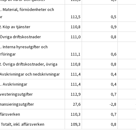
1. Material, förnödenheter och
or
112,5
0,5
2. Köp av tjänster
110,8
0,9
 Övriga driftskostnader
111,0
0,8
1. Interna hyresutgifter och
rföringar
111,1
0,6
2. Övriga driftskostnader, övriga
110,8
0,8
 Avskrivningar och nedskrivningar
111,4
0,4
1. Avskrivningar
111,4
0,4
nvesteringsutgifter
112,9
0,7
inansieringsutgifter
27,6
-2,8
Affärsverken
110,3
0,7
Totalt, inkl. affärsverken
109,3
0,8