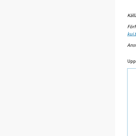
Käll
Förf
kui.
Ansv
Upp