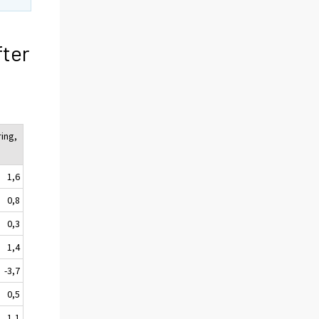
fter
ing,
1,6
0,8
0,3
1,4
-3,7
0,5
1,1