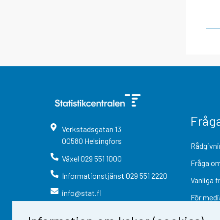
Fråg
Verkstadsgatan
13
00580
Helsingfors
Rådgivni
Växel
029 551 1000
Fråga om
Informationstjänst
029 551 2220
Vanliga f
info@stat.fi
För medi