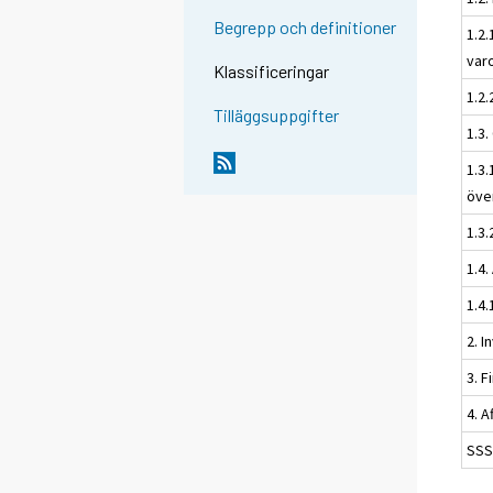
Begrepp och definitioner
1.2.
var
Klassificeringar
1.2.
Tilläggsuppgifter
1.3.
1.3.
öve
1.3.
1.4.
1.4.
2. I
3. F
4. 
SSS 