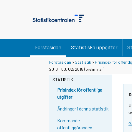
Förstasidan
Statistiska uppgifter
St
Förstasidan
>
Statistik
>
Prisindex för offentli
2010=100, Q2/2018 (preliminär)
STATISTIK
Prisindex för offentliga
D
utgifter
U
Ändringar i denna statistik
w
Kommande
G
offentliggöranden