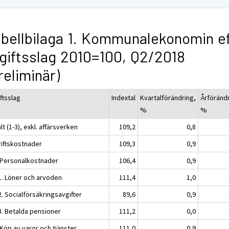
bellbilaga 1. Kommunalekonomin e
giftsslag 2010=100, Q2/2018
reliminär)
ftsslag
Indextal
Kvartalförändring,
Årförändr
%
%
lt (1-3), exkl. affärsverken
109,2
0,8
riftskostnader
109,3
0,9
. Personalkostnader
106,4
0,9
.1. Löner och arvoden
111,4
1,0
2. Socialförsäkringsavgifter
89,6
0,9
3. Betalda pensioner
111,2
0,0
 Köp av varor och tjänster
111,0
0,9