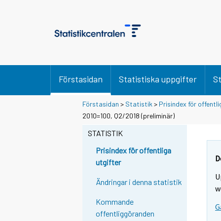
Förstasidan
Statistiska uppgifter
St
Förstasidan
>
Statistik
>
Prisindex för offentli
2010=100, Q2/2018 (preliminär)
STATISTIK
Prisindex för offentliga
D
utgifter
U
Ändringar i denna statistik
w
Kommande
G
offentliggöranden