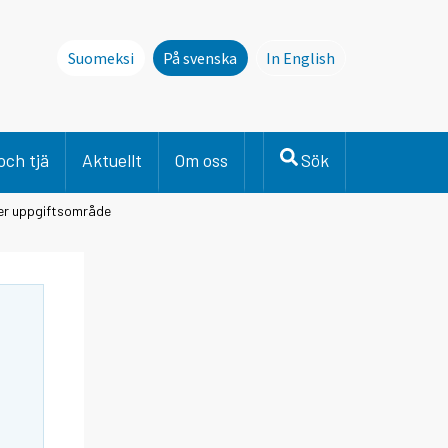
Suomeksi
På svenska
In English
This page is not avai
och tjä
Aktuellt
Om oss
Sök
er uppgiftsområde