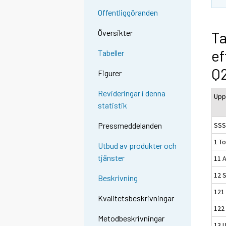
Offentliggöranden
Översikter
Ta
ef
Tabeller
Q2
Figurer
Revideringar i denna
Upp
statistik
SSS 
Pressmeddelanden
1 To
Utbud av produkter och
tjänster
11 A
12 
Beskrivning
121
Kvalitetsbeskrivningar
122
Metodbeskrivningar
13 