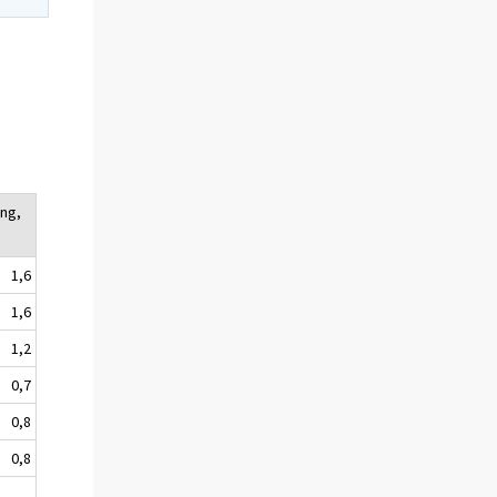
ing,
1,6
1,6
1,2
0,7
0,8
0,8