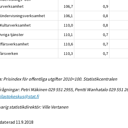
turverksamhet
106,7
0,9
 Undervisningsverksamhet
106,1
0,8
 Kulturverksamhet
110,0
0,8
vriga tjänster
110,1
0,7
Affärsverksamhet
110,6
0,7
ffärsverken
110,3
0,7
a: Prisindex för offentliga utgifter 2010=100. Statistikcentralen
rågningar: Petri Mäkinen 029 551 2955, Pentti Wanhatalo 029 551 2
tilastokeskus@stat.fi
arig statistikdirektör: Ville Vertanen
daterad 11.9.2018