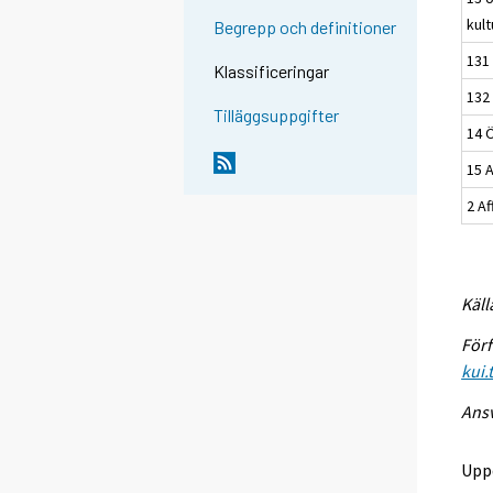
kul
Begrepp och definitioner
131
Klassificeringar
132
Tilläggsuppgifter
14 Ö
15 
2 A
Käll
Förf
kui.
Ansv
Upp