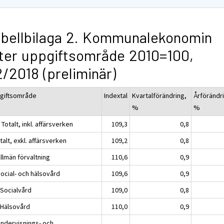
bellbilaga 2. Kommunalekonomin
ter uppgiftsområde 2010=100,
/2018 (preliminär)
giftsområde
Indextal
Kvartalförändring,
Årförändr
%
%
Totalt, inkl. affärsverken
109,3
0,8
talt, exkl. affärsverken
109,2
0,8
llmän förvaltning
110,6
0,9
Social- och hälsovård
109,6
0,9
 Socialvård
109,0
0,8
 Hälsovård
110,0
0,9
Undervisnings- och