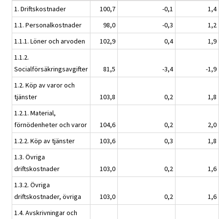
1. Driftskostnader
100,7
-0,1
1,4
1.1. Personalkostnader
98,0
-0,3
1,2
1.1.1. Löner och arvoden
102,9
0,4
1,9
1.1.2.
Socialförsäkringsavgifter
81,5
-3,4
-1,9
1.2. Köp av varor och
tjänster
103,8
0,2
1,8
1.2.1. Material,
förnödenheter och varor
104,6
0,2
2,0
1.2.2. Köp av tjänster
103,6
0,3
1,8
1.3. Övriga
driftskostnader
103,0
0,2
1,6
1.3.2. Övriga
driftskostnader, övriga
103,0
0,2
1,6
1.4. Avskrivningar och