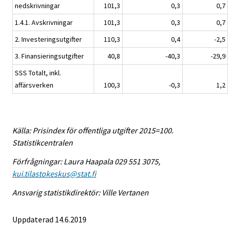
nedskrivningar
101,3
0,3
0,7
1.4.1. Avskrivningar
101,3
0,3
0,7
2. Investeringsutgifter
110,3
0,4
-2,5
3. Finansieringsutgifter
40,8
-40,3
-29,9
SSS Totalt, inkl.
affärsverken
100,3
-0,3
1,2
Källa: Prisindex för offentliga utgifter 2015=100.
Statistikcentralen
Förfrågningar: Laura Haapala 029 551 3075,
kui.tilastokeskus@stat.fi
Ansvarig statistikdirektör: Ville Vertanen
Uppdaterad 14.6.2019