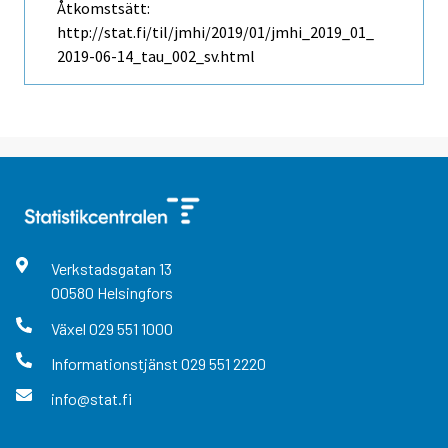
Åtkomstsätt:
http://stat.fi/til/jmhi/2019/01/jmhi_2019_01_
2019-06-14_tau_002_sv.html
Verkstadsgatan
13
00580
Helsingfors
Växel
029 551 1000
Informationstjänst
029 551 2220
info@stat.fi