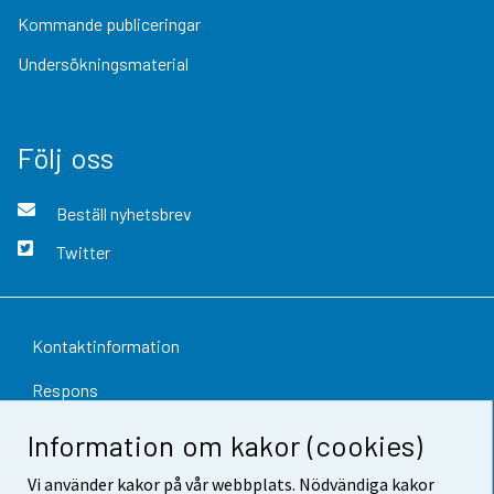
Kommande publiceringar
Undersökningsmaterial
Följ oss
Beställ nyhetsbrev
Twitter
Kontaktinformation
Respons
Användarvillkor
Information om kakor (cookies)
Dataskydd
Vi använder kakor på vår webbplats. Nödvändiga kakor