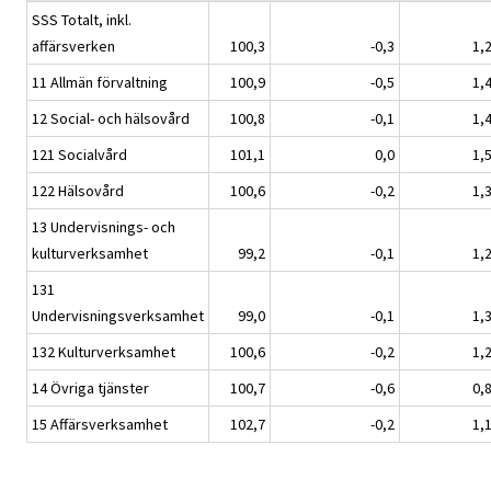
SSS Totalt, inkl.
affärsverken
100,3
-0,3
1,
11 Allmän förvaltning
100,9
-0,5
1,
12 Social- och hälsovård
100,8
-0,1
1,
121 Socialvård
101,1
0,0
1,
122 Hälsovård
100,6
-0,2
1,
13 Undervisnings- och
kulturverksamhet
99,2
-0,1
1,
131
Undervisningsverksamhet
99,0
-0,1
1,
132 Kulturverksamhet
100,6
-0,2
1,
14 Övriga tjänster
100,7
-0,6
0,
15 Affärsverksamhet
102,7
-0,2
1,