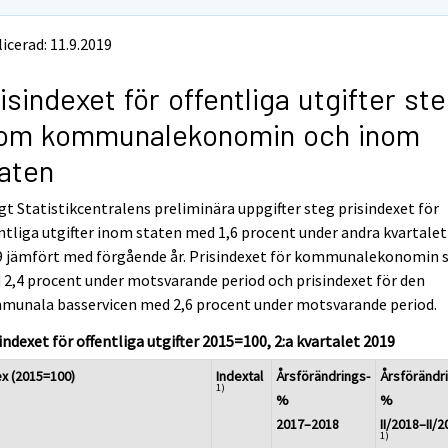
icerad: 11.9.2019
isindexet för offentliga utgifter st
nom kommunalekonomin och inom
aten
gt Statistikcentralens preliminära uppgifter steg prisindexet för
ntliga utgifter inom staten med 1,6 procent under andra kvartalet
9 jämfört med förgående år. Prisindexet för kommunalekonomin 
2,4 procent under motsvarande period och prisindexet för den
munala basservicen med 2,6 procent under motsvarande period.
indexet för offentliga utgifter 2015=100, 2:a kvartalet 2019
ex (2015=100)
Indextal
Årsförändrings-
Årsförändr
1)
%
%
2017–2018
II/2018–II/
1)