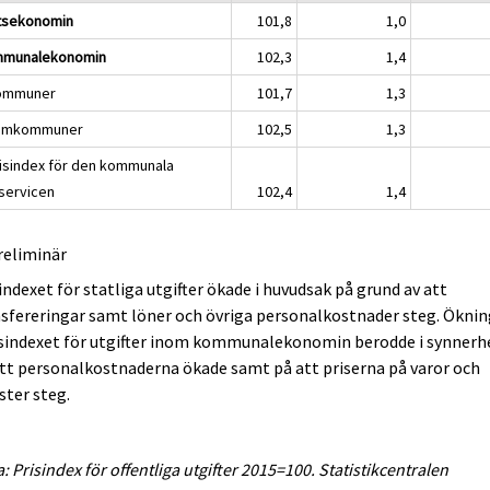
tsekonomin
101,8
1,0
munalekonomin
102,3
1,4
ommuner
101,7
1,3
amkommuner
102,5
1,3
risindex för den kommunala
servicen
102,4
1,4
reliminär
indexet för statliga utgifter ökade i huvudsak på grund av att
sfereringar samt löner och övriga personalkostnader steg. Ökni
isindexet för utgifter inom kommunalekonomin berodde i synnerh
tt personalkostnaderna ökade samt på att priserna på varor och
ster steg.
a: Prisindex för offentliga utgifter 2015=100. Statistikcentralen