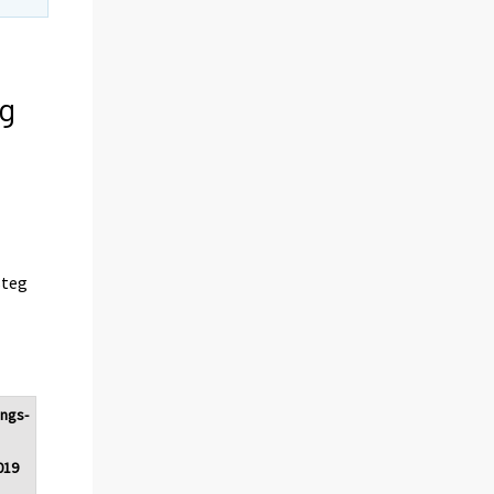
eg
steg
ings-
2019