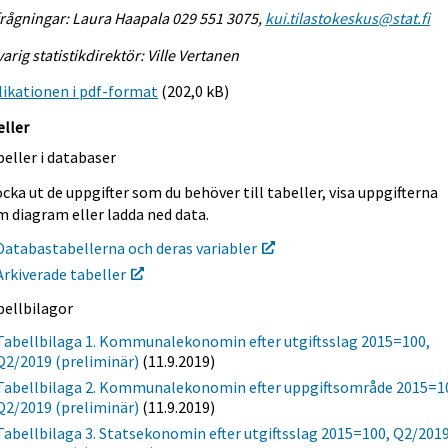
rågningar: Laura Haapala 029 551 3075,
kui.tilastokeskus@stat.fi
arig statistikdirektör: Ville Vertanen
ikationen i pdf-format
(202,0 kB)
eller
eller i databaser
cka ut de uppgifter som du behöver till tabeller, visa uppgifterna
m diagram eller ladda ned data.
Databastabellerna och deras variabler
Arkiverade tabeller
bellbilagor
Tabellbilaga 1. Kommunalekonomin efter utgiftsslag 2015=100,
Q2/2019 (preliminär)
(11.9.2019)
Tabellbilaga 2. Kommunalekonomin efter uppgiftsområde 2015=1
Q2/2019 (preliminär)
(11.9.2019)
Tabellbilaga 3. Statsekonomin efter utgiftsslag 2015=100, Q2/201