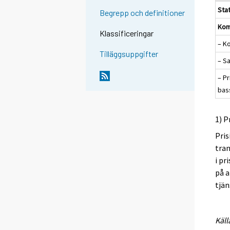
Sta
Begrepp och definitioner
Kom
Klassificeringar
– K
Tilläggsuppgifter
– S
– P
bas
1) P
Pris
tran
i pr
på a
tjän
Käll