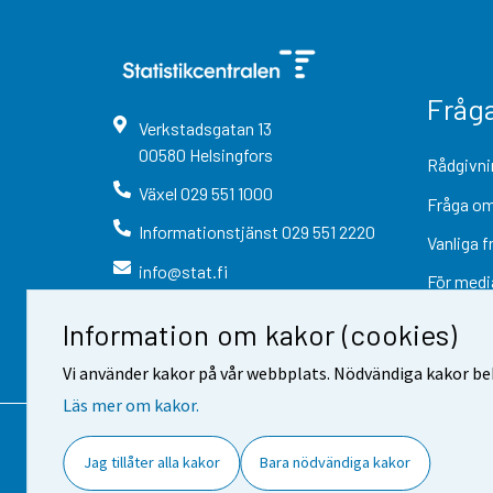
Fråg
Verkstadsgatan
13
00580
Helsingfors
Rådgivni
Växel
029 551 1000
Fråga om
Informationstjänst
029 551 2220
Vanliga f
info@stat.fi
För medi
Information om kakor (cookies)
Vi använder kakor på vår webbplats. Nödvändiga kakor beh
Läs mer om kakor.
Kontaktinformation
Respons
Jag tillåter alla kakor
Bara nödvändiga kakor