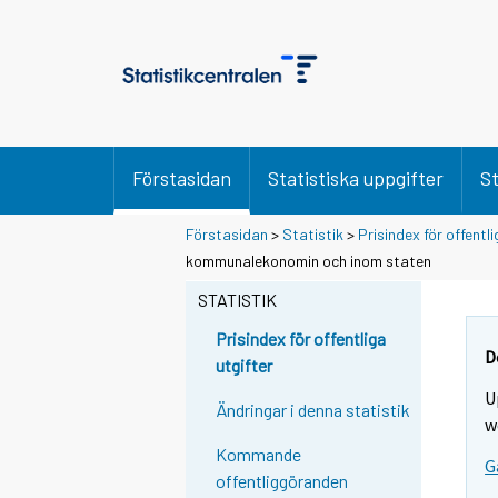
Förstasidan
Statistiska uppgifter
St
Förstasidan
>
Statistik
>
Prisindex för offentli
Y
Y
kommunalekonomin och inom staten
o
o
u
u
STATISTIK
a
a
r
r
Prisindex för offentliga
e
e
D
utgifter
m
m
U
o
o
Ändringar i denna statistik
v
v
w
i
i
Kommande
G
n
n
offentliggöranden
g
g