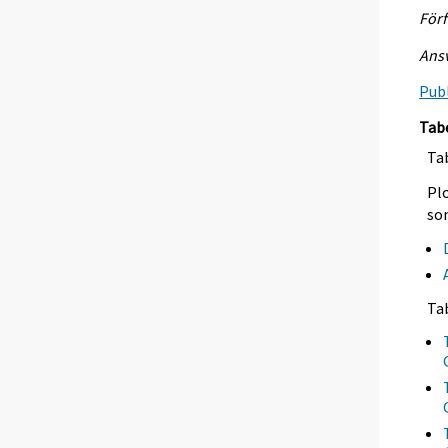
Förf
Ansv
Publ
Tab
Tab
Plo
so
Ta