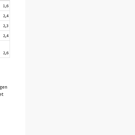
1,6
2,4
2,3
2,4
2,6
ngen
et