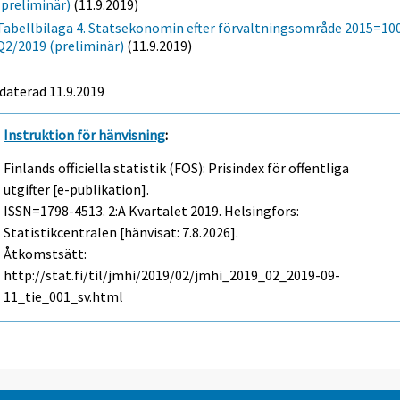
(preliminär)
(11.9.2019)
Tabellbilaga 4. Statsekonomin efter förvaltningsområde 2015=100
Q2/2019 (preliminär)
(11.9.2019)
daterad 11.9.2019
Instruktion för hänvisning
:
Finlands officiella statistik (FOS): Prisindex för offentliga
utgifter [e-publikation].
ISSN=1798-4513.
2:a Kvartalet
2019. Helsingfors:
Statistikcentralen [hänvisat: 7.8.2026].
Åtkomstsätt:
http://stat.fi/til/jmhi/2019/02/jmhi_2019_02_2019-09-
11_tie_001_sv.html