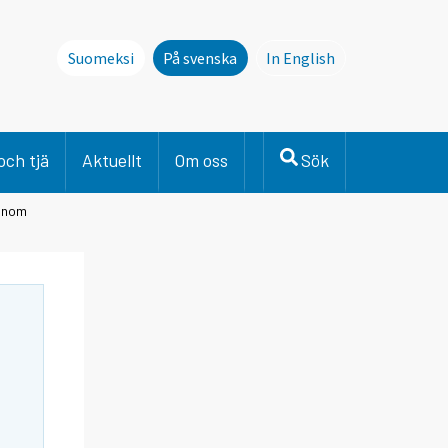
Suomeksi
På svenska
In English
This page is not avai
och tjä
Aktuellt
Om oss
Sök
 inom