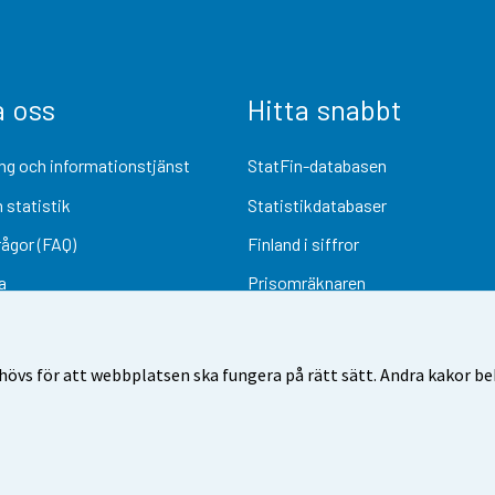
a oss
Hitta snabbt
ng och informationstjänst
StatFin-databasen
 statistik
Statistikdatabaser
rågor (FAQ)
Finland i siffror
a
Prisomräknaren
Kommande publiceringar
Undersökningsmaterial
övs för att webbplatsen ska fungera på rätt sätt. Andra kakor behö
Användarvillkor
Dataskydd
Tillgänglighet
Information om