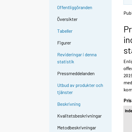
t
t
Offentliggöranden
o
o
Publ
a
a
Översikter
n
n
Pr
o
o
Tabeller
t
t
i
h
h
Figurer
e
e
st
r
r
Revideringar i denna
s
s
Enli
statistik
e
e
offe
r
r
Pressmeddelanden
v
v
201
i
i
med 
Utbud av produkter och
c
c
kom
tjänster
e
e
.
.
Pris
Beskrivning
Ind
Kvalitetsbeskrivningar
Metodbeskrivningar