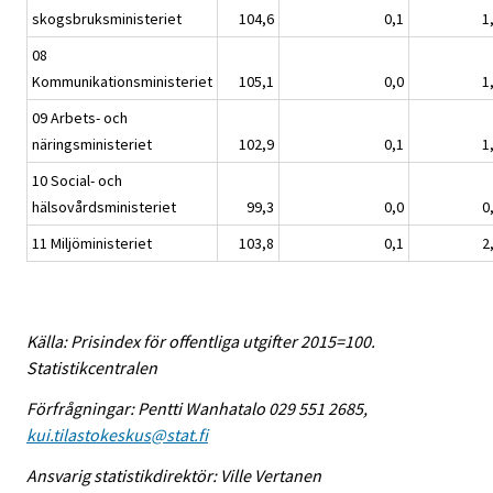
skogsbruksministeriet
104,6
0,1
1
08
Kommunikationsministeriet
105,1
0,0
1
09 Arbets- och
näringsministeriet
102,9
0,1
1
10 Social- och
hälsovårdsministeriet
99,3
0,0
0
11 Miljöministeriet
103,8
0,1
2
Källa: Prisindex för offentliga utgifter 2015=100.
Statistikcentralen
Förfrågningar: Pentti Wanhatalo 029 551 2685,
kui.tilastokeskus@stat.fi
Ansvarig statistikdirektör: Ville Vertanen