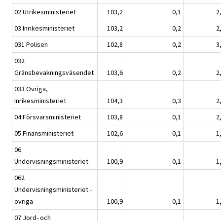
02 Utrikesministeriet
103,2
0,1
2
03 Inrikesministeriet
103,2
0,2
2
031 Polisen
102,8
0,2
3
032
Gränsbevakningsväsendet
103,6
0,2
2
033 Övriga,
Inrikesministeriet
104,3
0,3
2
04 Försvarsministeriet
103,8
0,1
2
05 Finansministeriet
102,6
0,1
1
06
Undervisningsministeriet
100,9
0,1
1
062
Undervisningsministeriet -
övriga
100,9
0,1
1
07 Jord- och