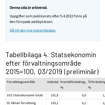
Denna sida är arkiverad.
Uppgifter som publicerats efter 5.4.2022 finns på
den förnyade webbplatsen.
Gå till den nya statistiksidan.
Tabellbilaga 4. Statsekonomin
efter förvaltningsområde
2015=100, Q3/2019 (preliminär)
Förvaltningsområde
Indextal
Kvartalförändring,
Årförändrin
%
%
SSS Statsekonomin totalt
101,8
0,0
1
01 Allmän förvaltning
103,1
0,2
2