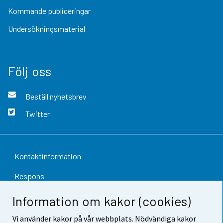
Kommande publiceringar
Undersökningsmaterial
Följ oss
Beställ nyhetsbrev
Twitter
Kontaktinformation
Respons
Användarvillkor
Information om kakor (cookies)
Dataskydd
Vi använder kakor på vår webbplats. Nödvändiga kakor