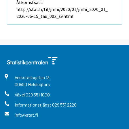
Åtkomstsätt:
http://stat.fi/til/jmhi/2020/01/jmhi_2020_01_
2020-06-15_tau_002_sv.html
Verkstadsgatan
13
00580
Helsingfors
Växel
029 551 1000
Informationstjänst
029 551 2220
info@stat.fi