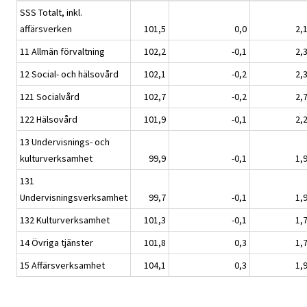
SSS Totalt, inkl.
affärsverken
101,5
0,0
2,
11 Allmän förvaltning
102,2
-0,1
2,
12 Social- och hälsovård
102,1
-0,2
2,
121 Socialvård
102,7
-0,2
2,
122 Hälsovård
101,9
-0,1
2,
13 Undervisnings- och
kulturverksamhet
99,9
-0,1
1,
131
Undervisningsverksamhet
99,7
-0,1
1,
132 Kulturverksamhet
101,3
-0,1
1,
14 Övriga tjänster
101,8
0,3
1,
15 Affärsverksamhet
104,1
0,3
1,