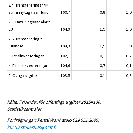
2.4. Transfereringar till
allmännyttiga samfund
100,7
0,8
1,9
2.5. Betalningsandelar till
EU
104,3
1,9
1,9
2.6. Transferering till
utlandet
104,3
1,9
1,9
3. Realinvesteringar
102,1
0,1
0,2
4. Finansinvesteringar
104,6
-0,7
-0,1
5. Övriga utgifter
103,5
-0,1
0,8
Källa: Prisindex för offentliga utgifter 2015=100.
Statistikcentralen
Förfrågningar: Pentti Wanhatalo 029 551 2685,
kui.tilastokeskus@stat.fi