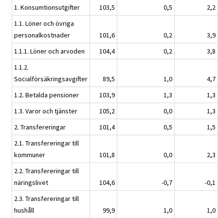
1. Konsumtionsutgifter
103,5
0,5
2,2
1.1. Löner och övriga
personalkostnader
101,6
0,2
3,9
1.1.1. Löner och arvoden
104,4
0,2
3,8
1.1.2.
Socialförsäkringsavgifter
89,5
1,0
4,7
1.2. Betalda pensioner
103,9
1,3
1,3
1.3. Varor och tjänster
105,2
0,0
1,3
2. Transfereringar
101,4
0,5
1,5
2.1. Transfereringar till
kommuner
101,8
0,0
2,3
2.2. Transfereringar till
näringslivet
104,6
-0,7
-0,1
2.3. Transfereringar till
hushåll
99,9
1,0
1,0