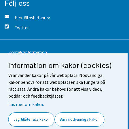
Följ oss
Beställ nyhetsbrev
Twitter
Kontaktinformation
Information om kakor (cookies)
Respons
Vi använder kakor på vår webbplats. Nödvändiga
Användarvillkor
kakor behövs för att webbplatsen ska fungera på
Dataskydd
rätt sätt. Andra kakor behövs för att visa videor,
poddar och feedbacktjäster.
Tillgänglighet
Läs mer om kakor.
Information om webbplatsen
Jag tillåter alla kakor
Bara nödvändiga kakor
Cookie-inställningar