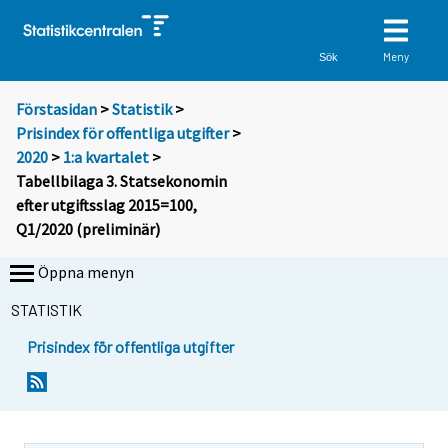
Meny
Sök
Förstasidan
>
Statistik
>
Prisindex för offentliga utgifter
>
2020
>
1:a kvartalet
>
Tabellbilaga 3. Statsekonomin
efter utgiftsslag 2015=100,
Q1/2020 (preliminär)
Öppna menyn
STATISTIK
Prisindex för offentliga utgifter