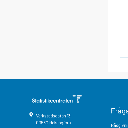
Fråg
Verkstadsgatan
13
00580
Helsingfors
Rådgivni