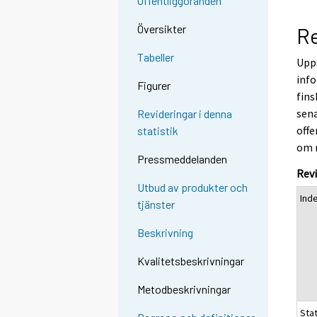
Offentliggöranden
Översikter
Re
Tabeller
Uppg
info
Figurer
fins
sena
Revideringar i denna
offe
statistik
om 
Pressmeddelanden
Revi
Utbud av produkter och
Ind
tjänster
Beskrivning
Kvalitetsbeskrivningar
Metodbeskrivningar
Sta