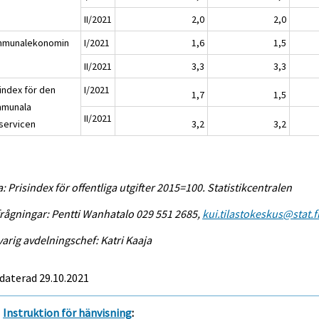
II/2021
2,0
2,0
munalekonomin
I/2021
1,6
1,5
II/2021
3,3
3,3
sindex för den
I/2021
1,7
1,5
munala
II/2021
servicen
3,2
3,2
a: Prisindex för offentliga utgifter 2015=100. Statistikcentralen
rågningar: Pentti Wanhatalo 029 551 2685,
kui.tilastokeskus@stat.f
arig avdelningschef: Katri Kaaja
daterad 29.10.2021
Instruktion för hänvisning
: