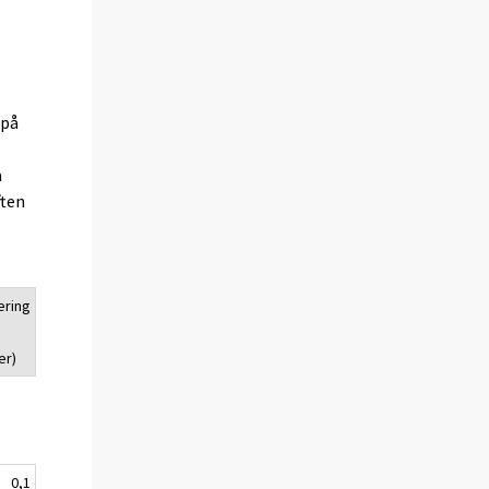
(på
a
ften
ering
er)
0,1