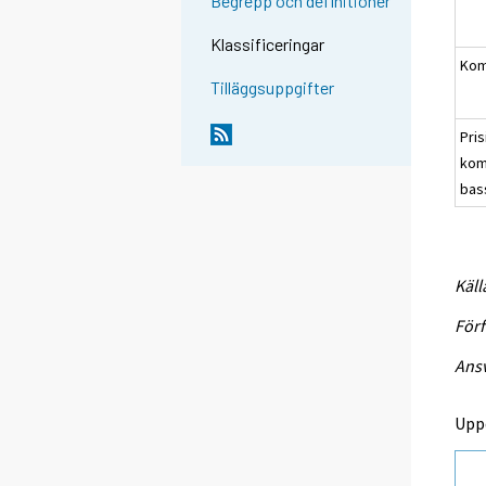
Begrepp och definitioner
Klassificeringar
Kom
Tilläggsuppgifter
Pri
kom
bas
Käll
Förf
Ansv
Upp