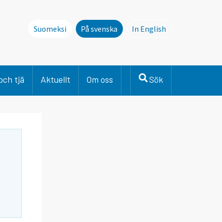
Suomeksi
På svenska
In English
This page is not avai
och tjä
Aktuellt
Om oss
Sök