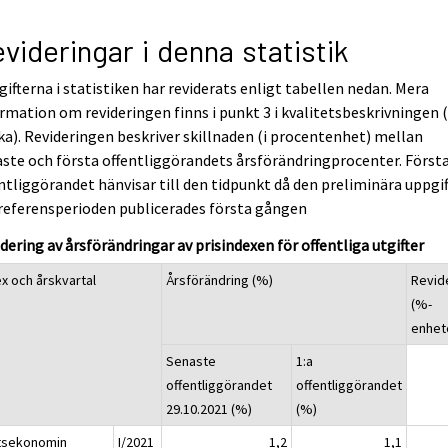
videringar i denna statistik
ifterna i statistiken har reviderats enligt tabellen nedan. Mera
rmation om revideringen finns i punkt 3 i kvalitetsbeskrivningen 
ka). Revideringen beskriver skillnaden (i procentenhet) mellan
ste och första offentliggörandets årsförändringprocenter. Först
ntliggörandet hänvisar till den tidpunkt då den preliminära uppgi
referensperioden publicerades första gången
dering av årsförändringar av prisindexen för offentliga utgifter
ex och årskvartal
Årsförändring (%)
Revid
(%-
enhet
Senaste
1:a
offentliggörandet
offentliggörandet
29.10.2021 (%)
(%)
tsekonomin
I/2021
1,2
1,1