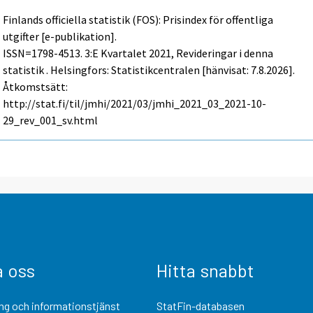
Finlands officiella statistik (FOS): Prisindex för offentliga
utgifter [e-publikation].
ISSN=1798-4513.
3:e Kvartalet
2021, Revideringar i denna
statistik . Helsingfors: Statistikcentralen [hänvisat: 7.8.2026].
Åtkomstsätt:
http://stat.fi/til/jmhi/2021/03/jmhi_2021_03_2021-10-
29_rev_001_sv.html
a oss
Hitta snabbt
ng och informationstjänst
StatFin-databasen