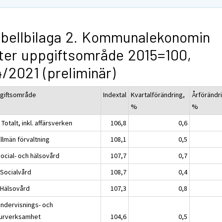
bellbilaga 2. Kommunalekonomin
ter uppgiftsområde 2015=100,
/2021 (preliminär)
giftsområde
Indextal
Kvartalförändring,
Årförändr
%
%
Totalt, inkl. affärsverken
106,8
0,6
llmän förvaltning
108,1
0,5
Social- och hälsovård
107,7
0,7
 Socialvård
108,7
0,4
 Hälsovård
107,3
0,8
Undervisnings- och
turverksamhet
104,6
0,5