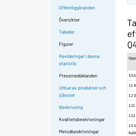
Offentliggöranden
Översikter
Ta
ef
Tabeller
Q4
Figurer
Revideringar i denna
Upp
statistik
SSS 
Pressmeddelanden
11 A
Utbud av produkter och
tjänster
12 
121
Beskrivning
122
Kvalitetsbeskrivningar
13 
Metodbeskrivningar
kul