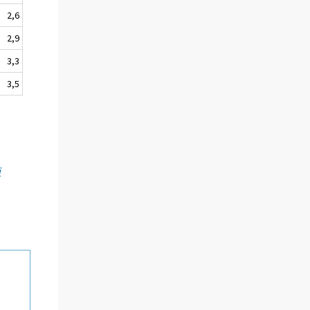
2,6
2,9
3,3
3,5
i