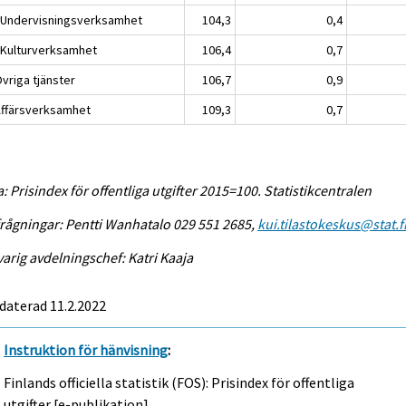
 Undervisningsverksamhet
104,3
0,4
 Kulturverksamhet
106,4
0,7
vriga tjänster
106,7
0,9
Affärsverksamhet
109,3
0,7
a: Prisindex för offentliga utgifter 2015=100. Statistikcentralen
rågningar: Pentti Wanhatalo 029 551 2685,
kui.tilastokeskus@stat.f
arig avdelningschef: Katri Kaaja
daterad 11.2.2022
Instruktion för hänvisning
:
Finlands officiella statistik (FOS): Prisindex för offentliga
utgifter [e-publikation].