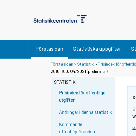
Förstasidan
Statistiska uppgifter
St
Förstasidan
>
Statistik
>
Prisindex för offentli
2015=100, Q4/2021 (preliminär)
STATISTIK
Prisindex för offentliga
D
utgifter
U
Ändringar i denna statistik
w
Kommande
G
offentliggöranden