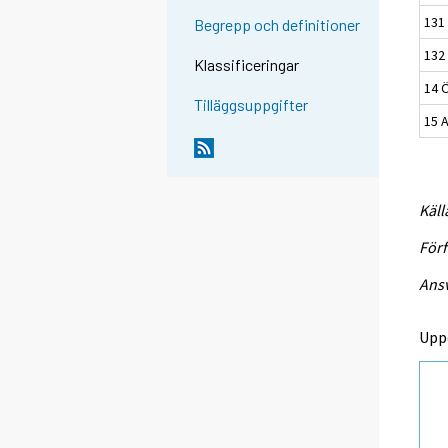
131
Begrepp och definitioner
132
Klassificeringar
14 Ö
Tilläggsuppgifter
15 
Käll
Förf
Ansv
Upp