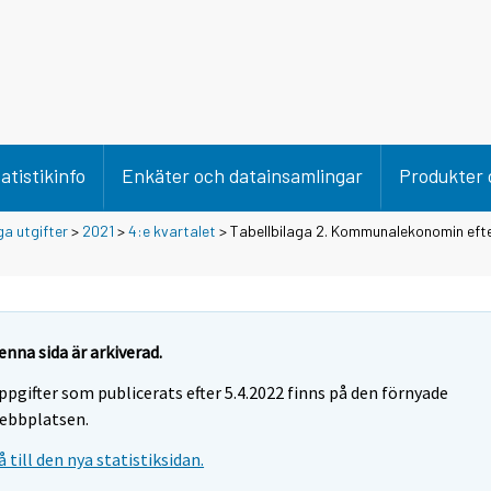
atistikinfo
Enkäter och datainsamlingar
Produkter 
ga utgifter
>
2021
>
4:e kvartalet
> Tabellbilaga 2. Kommunalekonomin eft
enna sida är arkiverad.
ppgifter som publicerats efter 5.4.2022 finns på den förnyade
ebbplatsen.
å till den nya statistiksidan.