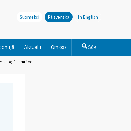
Suomeksi
På svenska
In English
This page is not avai
och tjä
Aktuellt
Om oss
Sök
er uppgiftsområde