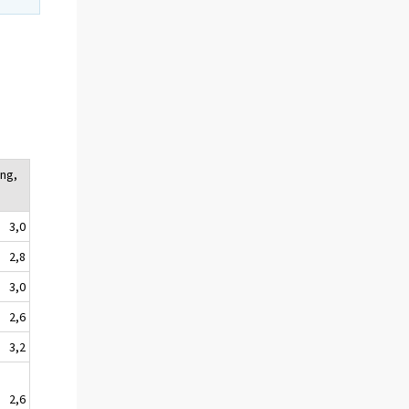
ing,
3,0
2,8
3,0
2,6
3,2
2,6