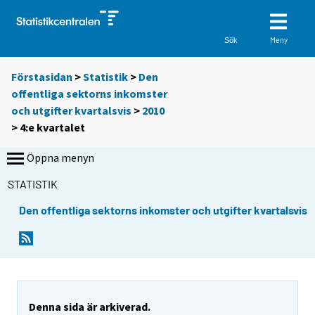
Meny
Sök
Förstasidan
>
Statistik
>
Den
offentliga sektorns inkomster
och utgifter kvartalsvis
>
2010
>
4:e kvartalet
Öppna menyn
STATISTIK
Den offentliga sektorns inkomster och utgifter kvartalsvis
Denna sida är arkiverad.