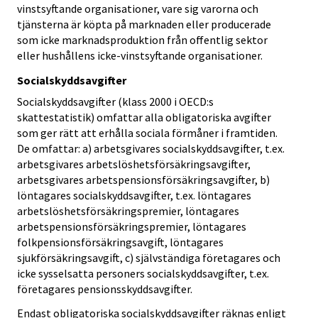
vinstsyftande organisationer, vare sig varorna och
tjänsterna är köpta på marknaden eller producerade
som icke marknadsproduktion från offentlig sektor
eller hushållens icke-vinstsyftande organisationer.
Socialskyddsavgifter
Socialskyddsavgifter (klass 2000 i OECD:s
skattestatistik) omfattar alla obligatoriska avgifter
som ger rätt att erhålla sociala förmåner i framtiden.
De omfattar: a) arbetsgivares socialskyddsavgifter, t.ex.
arbetsgivares arbetslöshetsförsäkringsavgifter,
arbetsgivares arbetspensionsförsäkringsavgifter, b)
löntagares socialskyddsavgifter, t.ex. löntagares
arbetslöshetsförsäkringspremier, löntagares
arbetspensionsförsäkringspremier, löntagares
folkpensionsförsäkringsavgift, löntagares
sjukförsäkringsavgift, c) självständiga företagares och
icke sysselsatta personers socialskyddsavgifter, t.ex.
företagares pensionsskyddsavgifter.
Endast obligatoriska socialskyddsavgifter räknas enligt