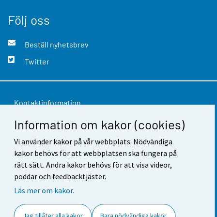
Följ oss
Beställ nyhetsbrev
Twitter
Kontaktinformation
Information om kakor (cookies)
Respons
Vi använder kakor på vår webbplats. Nödvändiga
Användarvillkor
kakor behövs för att webbplatsen ska fungera på
Dataskydd
rätt sätt. Andra kakor behövs för att visa videor,
poddar och feedbacktjäster.
Tillgänglighet
Läs mer om kakor.
Information om webbplatsen
Jag tillåter alla kakor
Bara nödvändiga kakor