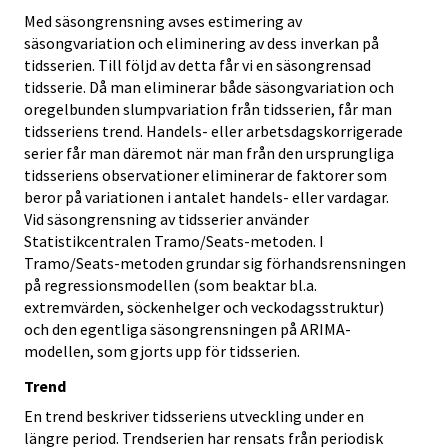
Med säsongrensning avses estimering av
säsongvariation och eliminering av dess inverkan på
tidsserien. Till följd av detta får vi en säsongrensad
tidsserie. Då man eliminerar både säsongvariation och
oregelbunden slumpvariation från tidsserien, får man
tidsseriens trend. Handels- eller arbetsdagskorrigerade
serier får man däremot när man från den ursprungliga
tidsseriens observationer eliminerar de faktorer som
beror på variationen i antalet handels- eller vardagar.
Vid säsongrensning av tidsserier använder
Statistikcentralen Tramo/Seats-metoden. I
Tramo/Seats-metoden grundar sig förhandsrensningen
på regressionsmodellen (som beaktar bl.a.
extremvärden, söckenhelger och veckodagsstruktur)
och den egentliga säsongrensningen på ARIMA-
modellen, som gjorts upp för tidsserien.
Trend
En trend beskriver tidsseriens utveckling under en
längre period. Trendserien har rensats från periodisk