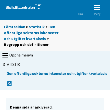
Meny
Sök
Förstasidan
>
Statistik
>
Den
offentliga sektorns inkomster
och utgifter kvartalsvis
>
Begrepp och definitioner
Öppna menyn
STATISTIK
Den offentliga sektorns inkomster och utgifter kvartalsvis
Denna sida är arkiverad.