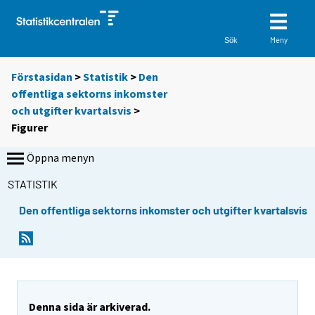
Meny
Sök
Förstasidan
>
Statistik
>
Den
offentliga sektorns inkomster
och utgifter kvartalsvis
>
Figurer
Öppna menyn
STATISTIK
Den offentliga sektorns inkomster och utgifter kvartalsvis
Denna sida är arkiverad.