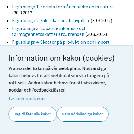
Figurbilaga 1. Sociala förmåner andra än in natura
(30.3.2012)
Figurbilaga 2. Faktiska sociala avgifter
(30.3.2012)
Figurbilaga 3. Löpande inkomst- och
förmögenhetsskatter etc., trenden
(30.3.2012)
Figurbilaga 4. Skatter på produktion och import
(30.3.2012)
Figurbilaga 5. Totalinkomster, trenden
(30.3.2012)
Information om kakor (cookies)
Figurbilaga 6.Totalutgifter, trenden
(30.3.2012)
Vi använder kakor på vår webbplats. Nödvändiga
3:e kvartalet
kakor behövs för att webbplatsen ska fungera på
Figurbilaga 1. Sociala förmåner andra än in natura
rätt sätt. Andra kakor behövs för att visa videor,
(16.12.2011)
poddar och feedbacktjäster.
Figurbilaga 2. Kapitalskatter
(16.12.2011)
Läs mer om kakor.
Figurbilaga 3. Faktiska sociala avgifter
(16.12.2011)
Figurbilaga 4. Löpande inkomst- och
Jag tillåter alla kakor
Bara nödvändiga kakor
förmögenhetsskatter etc.
(16.12.2011)
Figurbilaga 5. Mervärdesskatt
(16.12.2011)
Figurbilaga 6. Skatter på produktion och import