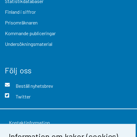
Statistikdatabaser
Finland i siffror
Prisomräknaren
Kommande publiceringar
Undersökningsmaterial
Följ oss
Beställ nyhetsbrev
Twitter
Kontaktinformation
Information om kakor (cookies)
Respons