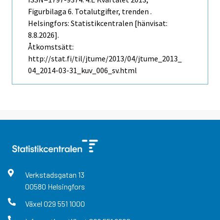
Figurbilaga 6. Totalutgifter, trenden .
Helsingfors: Statistikcentralen [hänvisat:
8.8.2026].
Åtkomstsätt:
http://stat.fi/til/jtume/2013/04/jtume_2013_
04_2014-03-31_kuv_006_sv.html
Verkstadsgatan
13
00580
Helsingfors
Växel
029 551 1000