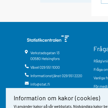
Fråg
Verkstadsgatan
13
00580
Helsingfors
Rådgivni
Växel
029 551 1000
Fråga om
Informationstjänst
029 551 2220
Vanliga f
info@stat.fi
För medi
Information om kakor (cookies)
Vi använder kakor på vår webbplats. Nödvändiga kakor beh