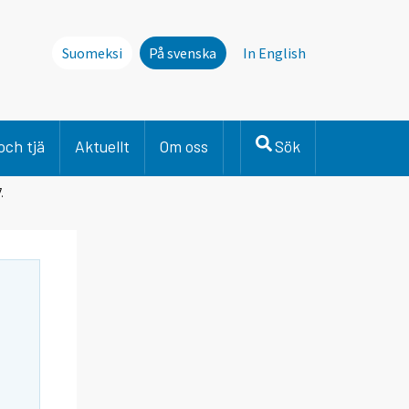
Suomeksi
På svenska
In English
och tjä
Aktuellt
Om oss
Sök
.