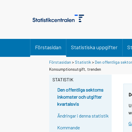
Förstasidan
Statistiska uppgifter
St
Förstasidan
>
Statistik
>
Den offentliga sekto
Konsumptionsutgift, trenden
STATISTIK
Den offentliga sektorns
D
inkomster och utgifter
kvartalsvis
U
w
Ändringar i denna statistik
G
Kommande