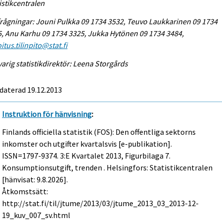
istikcentralen
rågningar: Jouni Pulkka 09 1734 3532, Teuvo Laukkarinen 09 1734
, Anu Karhu 09 1734 3325, Jukka Hytönen 09 1734 3484,
itus.tilinpito@stat.fi
arig statistikdirektör: Leena Storgårds
daterad 19.12.2013
Instruktion för hänvisning
:
Finlands officiella statistik (FOS): Den offentliga sektorns
inkomster och utgifter kvartalsvis [e-publikation].
ISSN=1797-9374.
3:e Kvartalet
2013, Figurbilaga 7.
Konsumptionsutgift, trenden . Helsingfors: Statistikcentralen
[hänvisat: 9.8.2026].
Åtkomstsätt:
http://stat.fi/til/jtume/2013/03/jtume_2013_03_2013-12-
19_kuv_007_sv.html