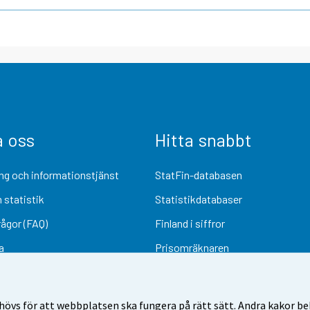
a oss
Hitta snabbt
ng och informationstjänst
StatFin-databasen
 statistik
Statistikdatabaser
rågor (FAQ)
Finland i siffror
a
Prisomräknaren
Kommande publiceringar
Undersökningsmaterial
övs för att webbplatsen ska fungera på rätt sätt. Andra kakor behö