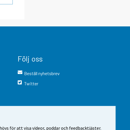
Följ oss
Beställ nyhetsbrev
Twitter
vs för att visa videor, poddar och feedbacktjäster.