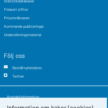
Statistikdatabaser
Finland i siffror
Prisomräknaren
Kommande publiceringar
Undersökningsmaterial
Följ oss
Beställ nyhetsbrev
Twitter
Kontaktinformation
Information om kakor (cookies)
Respons