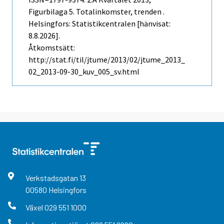
Figurbilaga 5. Totalinkomster, trenden .
Helsingfors: Statistikcentralen [hänvisat:
8.8.2026].
Åtkomstsätt:
http://stat.fi/til/jtume/2013/02/jtume_2013_
02_2013-09-30_kuv_005_sv.html
Verkstadsgatan
13
00580
Helsingfors
Växel
029 551 1000