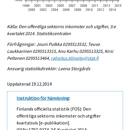
Källa: Den offentliga sektorns inkomster och utgifter, 3:e
kvartalet 2014. Statistikcentralen
Förfrågningar: Jouni Pulkka 0295513532, Teuvo
Laukkarinen 0295513315, Anu Karhu 0295513325, Kirsi
Peltonen 0295513464,
rahoitus.tilinpito@stat.fi
Ansvarig statistikdirektör: Leena Storgårds
Uppdaterad 19.12.2014
Instruktion för hänvisning
:
Finlands officiella statistik (FOS): Den
offentliga sektorns inkomster och utgifter
kvartalsvis [e-publikation].
ISSN=1797-9374.
3:e Kvartalet
2014,