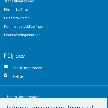
Statistikdatabaser
Finland i siffror
Prisomräknaren
Kommande publiceringar
Undersökningsmaterial
Följ oss
Beställ nyhetsbrev
Twitter
Kontaktinformation
Information om kakor (cookies)
Respons