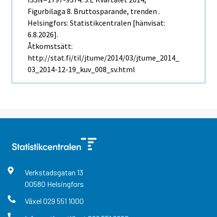
Figurbilaga 8. Bruttosparande, trenden .
Helsingfors: Statistikcentralen [hänvisat:
6.8.2026].
Åtkomstsätt:
http://stat.fi/til/jtume/2014/03/jtume_2014_
03_2014-12-19_kuv_008_sv.html
Verkstadsgatan
13
00580
Helsingfors
Växel
029 551 1000