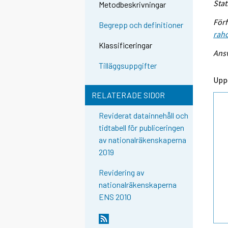
Stat
Metodbeskrivningar
Förf
Begrepp och definitioner
raho
Klassificeringar
Ansv
Tilläggsuppgifter
Upp
RELATERADE SIDOR
Reviderat datainnehåll och
tidtabell för publiceringen
av nationalräkenskaperna
2019
Revidering av
nationalräkenskaperna
ENS 2010