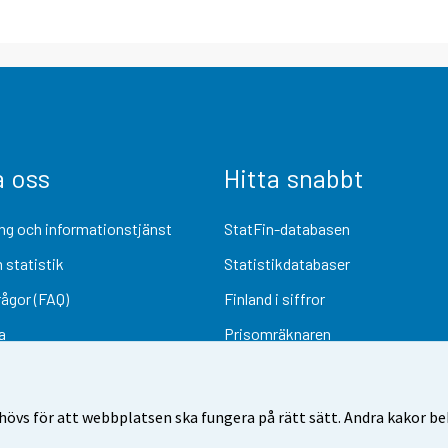
a oss
Hitta snabbt
ng och informationstjänst
StatFin-databasen
 statistik
Statistikdatabaser
rågor (FAQ)
Finland i siffror
a
Prisomräknaren
Kommande publiceringar
Undersökningsmaterial
övs för att webbplatsen ska fungera på rätt sätt. Andra kakor behö