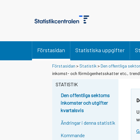
Förstasidan
Statistiska uppgifter
St
Förstasidan
>
Statistik
>
Den offentliga sekto
inkomst- och förmögenhetsskatter etc., tren
STATISTIK
Den offentliga sektorns
D
inkomster och utgifter
kvartalsvis
U
w
Ändringar i denna statistik
G
Kommande