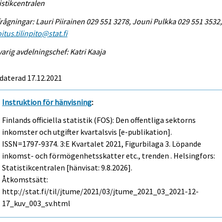
istikcentralen
rågningar: Lauri Piirainen 029 551 3278, Jouni Pulkka 029 551 3532
itus.tilinpito@stat.fi
arig avdelningschef: Katri Kaaja
daterad 17.12.2021
Instruktion för hänvisning
:
Finlands officiella statistik (FOS): Den offentliga sektorns
inkomster och utgifter kvartalsvis [e-publikation].
ISSN=1797-9374.
3:e Kvartalet
2021, Figurbilaga 3. Löpande
inkomst- och förmögenhetsskatter etc., trenden . Helsingfors:
Statistikcentralen [hänvisat: 9.8.2026].
Åtkomstsätt:
http://stat.fi/til/jtume/2021/03/jtume_2021_03_2021-12-
17_kuv_003_sv.html