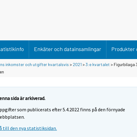
atistikinfo
Enkäter och datainsamlingar
Produkter 
rns inkomster och utgifter kvartalsvis
>
2021
>
3:e kvartalet
> Figurbilaga 
den
enna sida är arkiverad.
ppgifter som publicerats efter 5.4.2022 finns på den förnyade
ebbplatsen.
å till den nya statistiksidan.