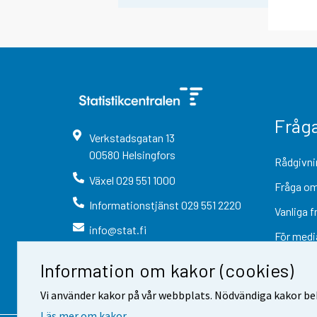
Fråg
Verkstadsgatan
13
00580
Helsingfors
Rådgivni
Växel
029 551 1000
Fråga om
Informationstjänst
029 551 2220
Vanliga f
info@stat.fi
För medi
Information om kakor (cookies)
Vi använder kakor på vår webbplats. Nödvändiga kakor beh
Läs mer om kakor.