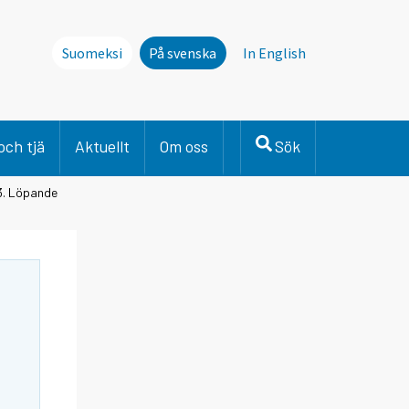
Suomeksi
På svenska
In English
och tjä
Aktuellt
Om oss
Sök
3. Löpande