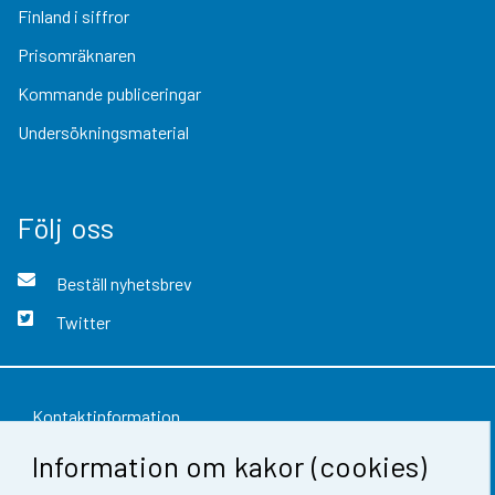
Finland i siffror
Prisomräknaren
Kommande publiceringar
Undersökningsmaterial
Följ oss
Beställ nyhetsbrev
Twitter
Kontaktinformation
Information om kakor (cookies)
Respons